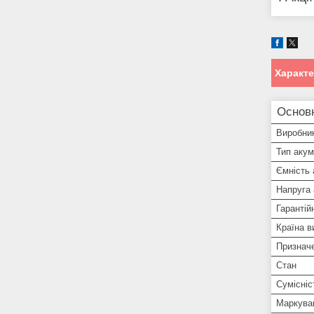
Характ
Основ
Виробни
Тип аку
Ємність
Напруга
Гарантій
Країна в
Признач
Стан
Сумісніс
Маркува