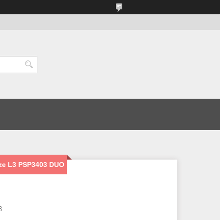
ize L3 PSP3403 DUO
3