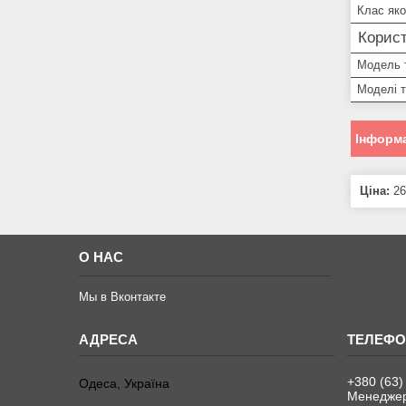
Клас яко
Корист
Модель 
Моделі 
Інформа
Ціна:
26
О НАС
Мы в Вконтакте
+380 (63)
Одеса, Україна
Менеджер