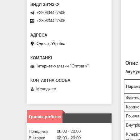
+380634427506
+380634427506
Одеса, Україна
Опис
Інтернет-магазин "Оптовик"
Акумуля
Параме
Менеджер
Фактичн
Корпус
Робоча
Графік роботи
Внутрі
Понеділок
08:00
20:00
Кількі
Вівторок
08:00
20:00
призво