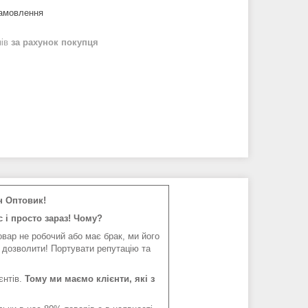
замовлення
нів
за рахунок покупця
н Оптовик!
 і просто зараз! Чому?
вар не робочий або має брак, ми його
 дозволити! Портувати репутацію та
єнтів.
Тому ми маємо клієнти, які з