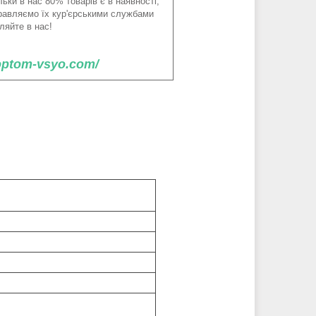
ьки в нас 80% товарів є в наявності,
правляємо їх кур'єрськими службами
ляйте в нас!
/optom-vsyo.com/