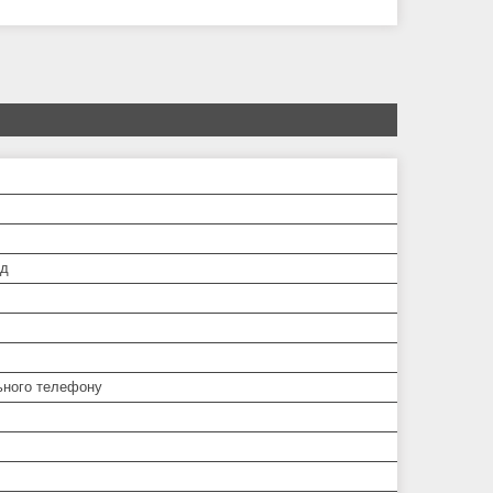
од
ьного телефону