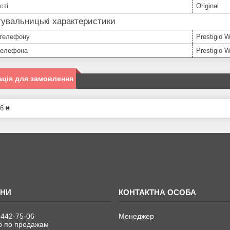
сті
Original
увальницькі характеристики
телефону
Prestigio
телефона
Prestigio
ція для замовлення
6 ₴
 442-75-06
Менеджер
 по продажам