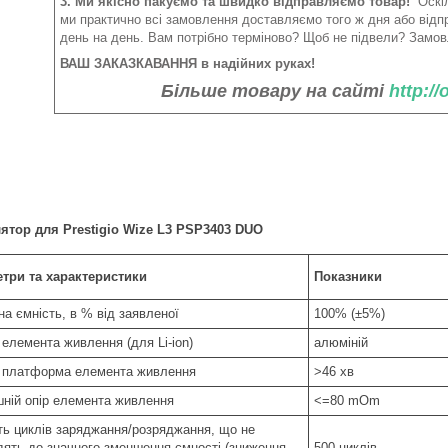
3. Ми якісно пакуємо та швидко відправляємо товар!
Оскіл
ми практично всі замовлення доставляємо того ж дня або від
день на день. Вам потрібно терміново? Щоб не підвели? Замов
ВАШ ЗАКАЗКАВАННЯ в надійних руках!
Більше товару на сайті
http:/
тор для Prestigio Wize L3 PSP3403 DUO
три та характеристики
Показники
а ємність, в % від заявленої
100% (±5%)
 елемента живлення (для Li-ion)
алюміній
 платформа елемента живлення
>46 хв
шній опір елемента живлення
<=80 mOm
сть циклів заряджання/розряджання, що не
дять до значного зменшення ємності (зниження
500 циклів