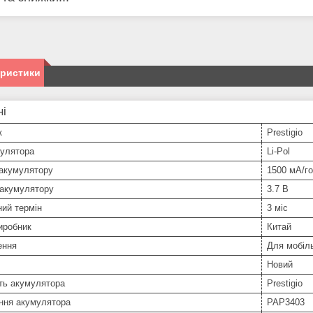
еристики
ні
к
Prestigio
мулятора
Li-Pol
 акумулятору
1500 мА/г
 акумулятору
3.7 В
ний термін
3 міс
иробник
Китай
ення
Для мобіл
Новий
ть акумулятора
Prestigio
ння акумулятора
PAP3403