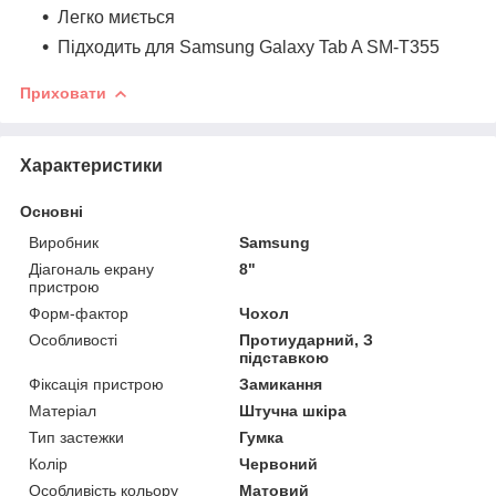
Легко миється
Підходить для Samsung Galaxy Tab A SM-T355
Приховати
Характеристики
Основні
Виробник
Samsung
Діагональ екрану
8"
пристрою
Форм-фактор
Чохол
Особливості
Протиударний, З
підставкою
Фіксація пристрою
Замикання
Матеріал
Штучна шкіра
Тип застежки
Гумка
Колір
Червоний
Особливість кольору
Матовий