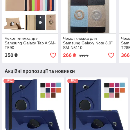
Чехол книжка для
Чехол книжка для
Чехо
Samsung Galaxy Tab A SM-
Samsung Galaxy Note 8.0"
Sams
T590
SM-N5110
T28
350
266
366
₴
₴
280 ₴
Акційні пропозиції та новинки
–5%
–5%