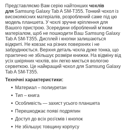
Представляємо Вам серію найтонших
чохлів
для
Samsung Galaxy Tab A SM-T355. Тонкий чохол із
високоякісних матеріалів, розроблений саме під цю
модель планшета. У чохлі зручне кріплення для
Вашого пристрою. Зсередини оброблений м'яким
матеріалом, щоб не пошкодити Ваш Samsung Galaxy
Tab A SM-T355. Дисплей і кнопки залишаються
відкриті. Не ковзає на різних поверхнях і не
забруднюється. Верхня деталь чохла дуже тонка, що
практично не збільшує розміри книжки. На відміну від
усіх шкіряних чохлів, він легко миється вологою
серветкою. Це найкращий чохол для Samsung Galaxy
Tab A SM-T355.
Технічні характеристики:
Материал – полиуретан
Тип – книга
Особливість — захист усього планшета
Перешкоджає появі подряпин
Доступ до всіх роз'ємів і кнопок
Не збільшує товщину корпусу