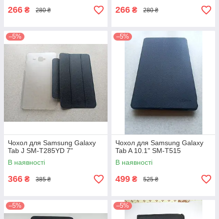
266
266
₴
₴
280 ₴
280 ₴
–5%
–5%
Чохол для Samsung Galaxy
Чохол для Samsung Galaxy
Tab J SM-T285YD 7"
Tab A 10.1" SM-T515
В наявності
В наявності
366
499
₴
₴
385 ₴
525 ₴
–5%
–5%