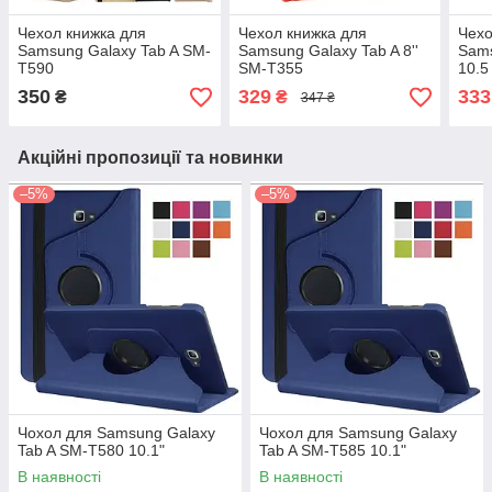
Чехол книжка для
Чехол книжка для
Чехо
Samsung Galaxy Tab A SM-
Samsung Galaxy Tab A 8''
Sams
T590
SM-T355
10.5
350
329
333
₴
₴
347 ₴
Акційні пропозиції та новинки
–5%
–5%
Чохол для Samsung Galaxy
Чохол для Samsung Galaxy
Tab A SM-T580 10.1"
Tab A SM-T585 10.1"
В наявності
В наявності