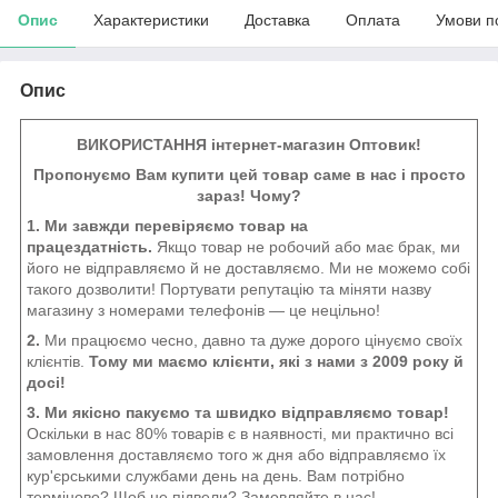
Опис
Характеристики
Доставка
Оплата
Умови п
Опис
ВИКОРИСТАННЯ інтернет-магазин Оптовик!
Пропонуємо Вам купити цей товар саме в нас і просто
зараз! Чому?
1. Ми завжди перевіряємо товар на
працездатність.
Якщо товар не робочий або має брак, ми
його не відправляємо й не доставляємо. Ми не можемо собі
такого дозволити! Портувати репутацію та міняти назву
магазину з номерами телефонів — це нецільно!
2.
Ми працюємо чесно, давно та дуже дорого цінуємо своїх
клієнтів.
Тому ми маємо клієнти, які з нами з 2009 року й
досі!
3. Ми якісно пакуємо та швидко відправляємо товар!
Оскільки в нас 80% товарів є в наявності, ми практично всі
замовлення доставляємо того ж дня або відправляємо їх
кур'єрськими службами день на день. Вам потрібно
терміново? Щоб не підвели? Замовляйте в нас!