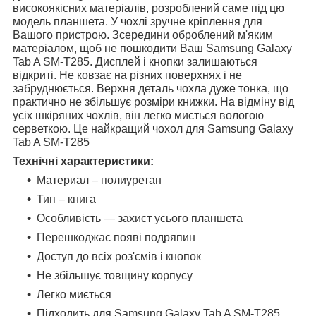
високоякісних матеріалів, розроблений саме під цю
модель планшета. У чохлі зручне кріплення для
Вашого пристрою. Зсередини оброблений м'яким
матеріалом, щоб не пошкодити Ваш Samsung Galaxy
Tab A SM-T285. Дисплей і кнопки залишаються
відкриті. Не ковзає на різних поверхнях і не
забруднюється. Верхня деталь чохла дуже тонка, що
практично не збільшує розміри книжки. На відміну від
усіх шкіряних чохлів, він легко миється вологою
серветкою. Це найкращий чохол для Samsung Galaxy
Tab A SM-T285
Технічні характеристики:
Материал – полиуретан
Тип – книга
Особливість — захист усього планшета
Перешкоджає появі подряпин
Доступ до всіх роз'ємів і кнопок
Не збільшує товщину корпусу
Легко миється
Підходить для Samsung Galaxy Tab A SM-T285