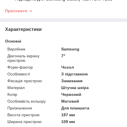
Приховати
Характеристики
Основні
Виробник
Samsung
Діагональ екрану
7"
пристрою
Форм-фактор
Чохол
Особливості
З підставкою
Фіксація пристрою
Замикання
Матеріал
Штучна шкіра
Колір
Червоний
Особливість кольору
Матовий
Призначення
Для планшета
Висота пристрою
187 мм
Ширина пристрою
109 мм