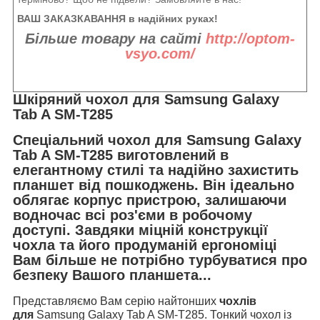
ВАШ ЗАКАЗКАВАННЯ в надійних руках!
Більше товару на сайті
http://optom-
vsyo.com/
Шкіряний чохол для Samsung Galaxy
Tab A SM-T285
Спеціальний чохол для Samsung Galaxy
Tab A SM-T285 виготовлений в
елегантному стилі та надійно захистить
планшет від пошкоджень. Він ідеально
облягає корпус пристрою, залишаючи
водночас всі роз'єми в робочому
доступі. Завдяки міцній конструкції
чохла та його продуманій ергономіці
Вам більше не потрібно турбуватися про
безпеку Вашого планшета...
Представляємо Вам серію найтонших
чохлів
для
Samsung Galaxy Tab A SM-T285. Тонкий чохол із