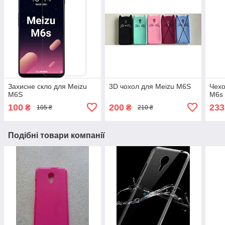
Захисне скло для Meizu
3D чохол для Meizu M6S
Чехо
M6S
M6s
100
200
233
₴
₴
105 ₴
210 ₴
Подібні товари компанії