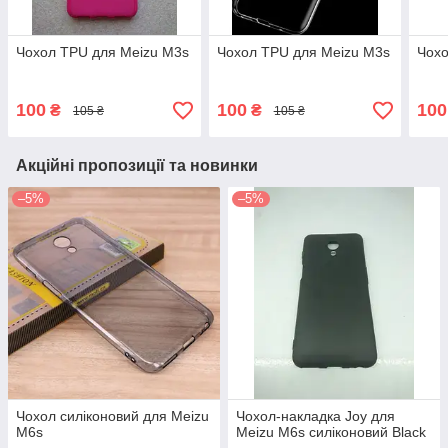
Чохол TPU для Meizu M3s
Чохол TPU для Meizu M3s
Чохо
100
100
100
₴
₴
105 ₴
105 ₴
Акційні пропозиції та новинки
–5%
–5%
Чохол силіконовий для Meizu
Чохол-накладка Joy для
M6s
Meizu M6s силіконовий Black