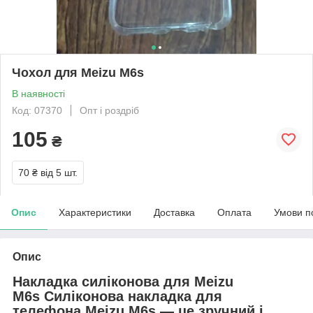
Чохол для Meizu M6s
В наявності
Код: 07370
Опт і роздріб
105
₴
70 ₴
від 5 шт.
Опис
Характеристики
Доставка
Оплата
Умови п
Опис
Накладка силіконова для Meizu
M6s
Силіконова накладка для
телефона
Meizu M6s — це зручний і