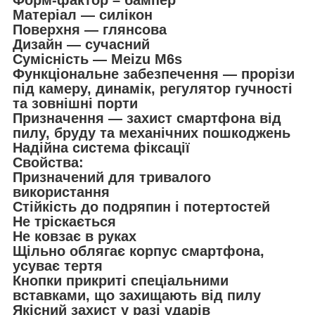
Форм-фактор – бампер
Матеріал — силікон
Поверхня — глянсова
Дизайн — сучасний
Сумісність — Meizu M6s
Функціональне забезпечення — прорізи
під камеру, динамік, регулятор гучності
та зовнішні порти
Призначення — захист смартфона від
пилу, бруду та механічних пошкоджень
Надійна система фіксації
Свойства:
Призначений для тривалого
використання
Стійкість до подряпин і потертостей
Не тріскається
Не ковзає в руках
Щільно облягає корпус смартфона,
усуває тертя
Кнопки прикриті спеціальними
вставками, що захищають від пилу
Якісний захист у разі ударів