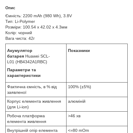
Опис
Ємність: 2200 mAh (980 Wh), 3.8V
Тип: Li-Polymer
Розміри: 100.54 x 42.02 x 4.3мм
Колір: чорний
Вага чиста: 42г
Акумулятор
Показники
батарея
Huawei SCL-
L01 (HB4342A1RBC)
Параметри та
характеристики
Фактична ємність, в % від
100% (±5%)
заявленої
Корпус елемента живлення
алюміній
(для Li-ion)
Робоча платформа
>46 хв
елемента живлення
Внутрішній опір елемента
<=80 mOm