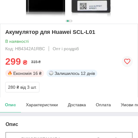
Акумулятор для Huawei SCL-L01
В наявності
Код: HB4342A1RBC
Опт і роздріб
299
₴
315 ₴
Економія
16 ₴
Залишилось
12 днів
280 ₴
від 3 шт.
Опис
Характеристики
Доставка
Оплата
Умови п
Опис