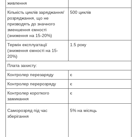
живлення
Кількість циклів заряджання/
500 циклів
розряджання, що не
призводять до значного
зменшення ємності
(зниження на 15-20%)
Термін експлуатації
1.5 року
(зниження ємності на 15-
20%)
Плата захисту:
Контролер перезаряду
є
Контролер перерозряду
є
Контролер короткого
є
замикання
Саморозряд під час
5% на місяць
зберігання