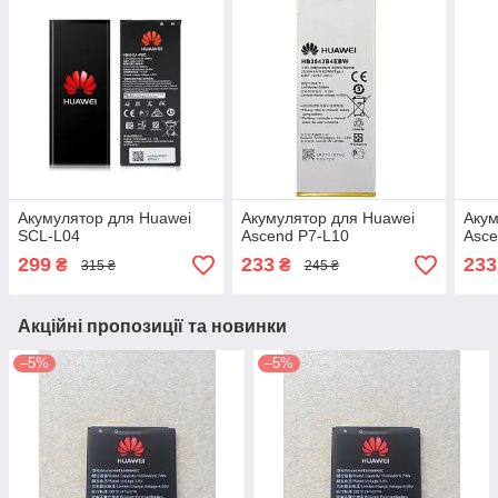
Акумулятор для Huawei
Акумулятор для Huawei
Акум
SCL-L04
Ascend P7-L10
Asce
299
233
233
₴
₴
315 ₴
245 ₴
Акційні пропозиції та новинки
–5%
–5%