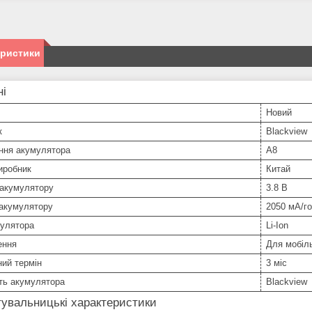
еристики
ні
Новий
к
Blackview
ння акумулятора
A8
иробник
Китай
 акумулятору
3.8 В
 акумулятору
2050 мА/г
мулятора
Li-Ion
ення
Для мобіл
ний термін
3 міс
ть акумулятора
Blackview
увальницькі характеристики