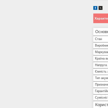
Характ
Основ
Стан
Виробни
Маркува
Країна в
Напруга
Ємність
Тип аку
Признач
Гарантій
Сумісніс
Корист