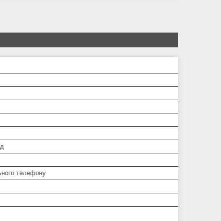
од
ьного телефону