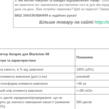
3. Ми якісно пакуємо та швидко відправляємо товар!
Оскіл
ми практично всі замовлення доставляємо того ж дня або від
день на день. Вам потрібно терміново? Щоб не підвели? Замов
ВАШ ЗАКАЗКАВАННЯ в надійних руках!
Більше товару на сайті
http:/
ятор батарея для Blackview A8
Показники
три та характеристики
а ємність, в % від заявленої
100% (±5%)
 елемента живлення (для Li-ion)
алюміній
 платформа елемента живлення
>46 хв
шній опір елемента живлення
<=80 mOm
сть циклів заряджання/розряджання, що не
дять до значного зменшення ємності (зниження
500 циклів
20%)