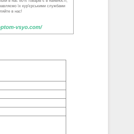
ьки в нас 80% товарів є в наявності,
правляємо їх кур'єрськими службами
ляйте в нас!
/optom-vsyo.com/