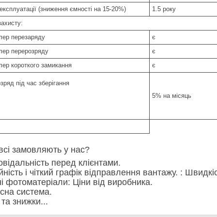
експлуатації (зниження ємності на 15-20%)
1.5 року
захисту:
лер перезаряду
є
лер перерозряду
є
лер короткого замикання
є
зряд під час зберігання
5% на місяць
всі замовляють у нас?
повідальність перед клієнтами.
ійність і чіткий графік відправлення вантажу. : Швид
сні фотоматеріали: Ціни від виробника.
усна система.
ї та знижки...