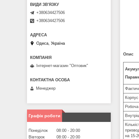
+380634427506
+380634427506
Одеса, Україна
Опис
Інтернет-магазин "Оптовик"
Акумул
Параме
Менеджер
Фактичн
Корпус
Робоча
Графік роботи
Внутрі
Кількі
призво
Понеділок
08:00
20:00
на 15-
Вівторок
08:00
20:00