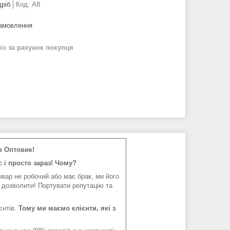
дріб
Код:
A8
замовлення
нів
за рахунок покупця
н Оптовик!
 і просто зараз! Чому?
вар не робочий або має брак, ми його
 дозволити! Портувати репутацію та
єнтів.
Тому ми маємо клієнти, які з