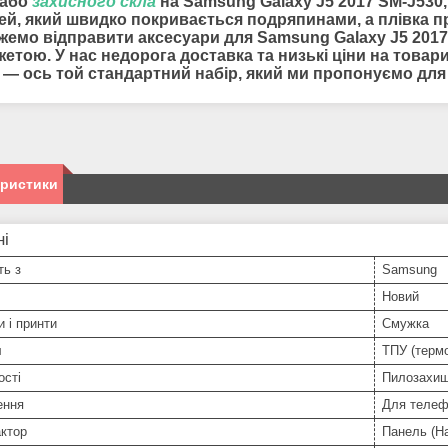
або
захисного скла
на Samsung Galaxy J5 2017 SM-J530,
ей, який швидко покривається подряпинами, а плівка пр
жемо відправити
аксесуари для
Samsung Galaxy J5 2017
етою. У нас недорога доставка та низькі ціни на товари.
і — ось той стандартний набір, який ми пропонуємо дл
еристики
ні
ть з
Samsung
Новий
и і принти
Смужка
л
ТПУ (терм
ості
Пилозахи
ення
Для телеф
ктор
Панель (На