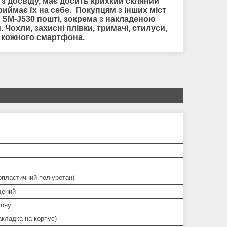
 з досвіду, має досить крихкий скляний
иймає їх на себе. Покупцям з інших міст
 SM-J530 пошті, зокрема з накладеною
 Чохли, захисні плівки, тримачі, стилуси,
я кожного смартфона.
опластичний поліуретан)
щений
ону
кладка на корпус)