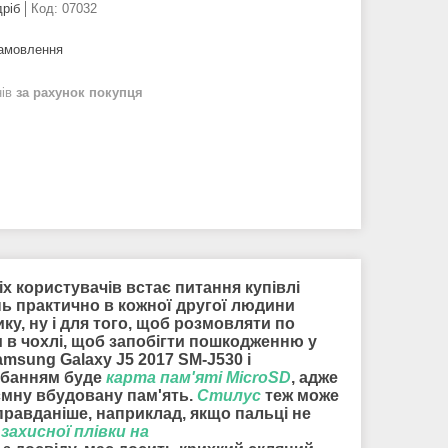
дріб
Код:
07032
замовлення
нів
за рахунок покупця
іх користувачів встає питання купівлі
нь практично в кожної другої людини
ику, ну і для того, щоб розмовляти по
 в чохлі, щоб запобігти пошкодженню у
msung Galaxy J5 2017 SM-J530 і
идбанням буде
карта пам'яті MicroSD
, адже
ємну вбудовану пам'ять.
Стилус
теж може
правданіше, наприклад, якщо пальці не
я
захисної плівки на