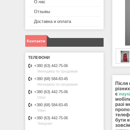
О нас
Отзывы
Доставка и оплата
Контакти
+380 (63) 442-75-06
Менеджер по продажам
+380 (68) 584-83-45
Після 
Менеджер по продажам
різних
+380 (63) 442-75-06
є
нау
Viber
мобіл
разі 
+380 (68) 584-83-45
пропо
Viber
телеф
+380 (63) 442-75-06
бути 
Telegram
зовсім