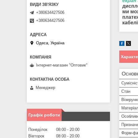
екран
диспл
ми мо
+380634427506
платеж
+380634427506
кабел
Одеса, Україна
Характ
Інтернет-магазин "Оптовик"
Основ
Сумісніс
Менеджер
Стан
Візерунк
Матеріа
Графік роботи
Особлив
Признач
Понеділок
08:00
20:00
Форм-фа
Вівторок
08:00
20:00