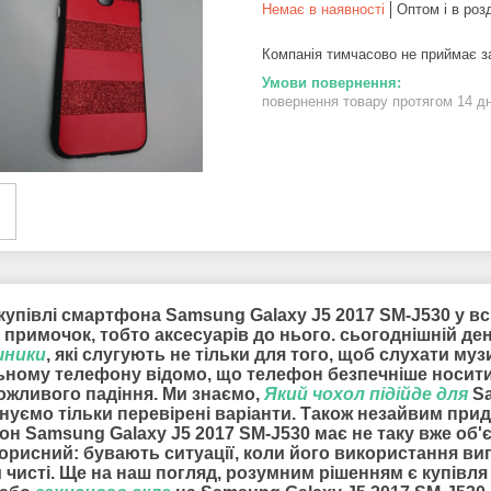
Немає в наявності
Оптом і в роз
Компанія тимчасово не приймає 
повернення товару протягом 14 д
купівлі смартфона Samsung Galaxy J5 2017 SM-J530 у вс
 примочок, тобто аксесуарів до нього. сьогоднішній де
шники
, які слугують не тільки для того, щоб слухати муз
ьному телефону відомо, що телефон безпечніше носити
можливого падіння. Ми знаємо,
Який чохол підійде для
Sa
нуємо тільки перевірені варіанти. Також незайвим пр
он Samsung Galaxy J5 2017 SM-J530 має не таку вже об'
корисний: бувають ситуації, коли його використання ви
 чисті. Ще на наш погляд, розумним рішенням є купівл