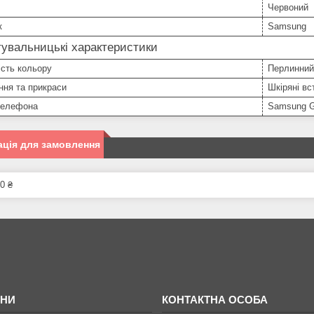
Червоний
к
Samsung
увальницькі характеристики
сть кольору
Перлинний
ння та прикраси
Шкіряні вс
телефона
Samsung G
ція для замовлення
0 ₴