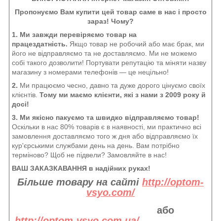
Пропонуємо Вам купити цей товар саме в нас і просто
зараз! Чому?
1. Ми завжди перевіряємо товар на
працездатність.
Якщо товар не робочий або має брак, ми
його не відправляємо та не доставляємо. Ми не можемо
собі такого дозволити! Портувати репутацію та міняти назву
магазину з номерами телефонів — це нецільно!
2.
Ми працюємо чесно, давно та дуже дорого цінуємо своїх
клієнтів.
Тому ми маємо клієнти, які з нами з 2009 року й
досі!
3. Ми якісно пакуємо та швидко відправляємо товар!
Оскільки в нас 80% товарів є в наявності, ми практично всі
замовлення доставляємо того ж дня або відправляємо їх
кур'єрськими службами день на день. Вам потрібно
терміново? Щоб не підвели? Замовляйте в нас!
ВАШ ЗАКАЗКАВАННЯ в надійних руках!
Більше товару на сайті
http://optom-
vsyo.com/
або
http://optom-vsyo.com.ua/