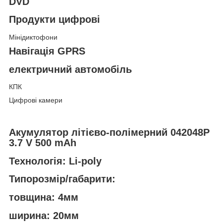
DVD
Продукти цифрові
Мінідиктофони
Навігація GPRS
електричний автомобіль
КПК
Цифрові камери
Акумулятор літієво-полімерний 042048P
3.7 V 500 mAh
Технологія: Li-poly
Типорозмір/габарити:
товщина: 4мм
ширина: 20мм