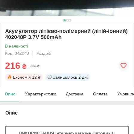
Акумулятор літієво-полімерний (літій-іонний)
402048P 3.7V 500mAh
В наявності
Код: 042048
Роздріб
216
₴
228 ₴
Економія
12 ₴
Залишилось
2 дні
Опис
Характеристики
Доставка
Оплата
Умови п
Опис
ВИКОРИСТАННЯ інтернет-магазин Оптовик!!!