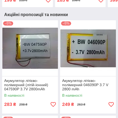
199
283
399
₴
₴
210 ₴
298 ₴
Акційні пропозиції та новинки
–5%
–5%
Акумулятор літієво-
Акумулятор літієво-
полімерний (літій-іонний)
полімерний 046090P 3.7 V
047590P 3.7V 2800mAh
2800 mAh
В наявності
В наявності
283
249
₴
₴
298 ₴
263 ₴