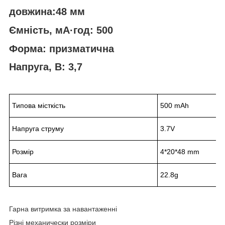
довжина:48 мм
Ємність, мА·год: 500
Форма: призматична
Напруга, В: 3,7
Типова місткість
500 mAh
Напруга струму
3.7V
Розмір
4*20*48 mm
Вага
22.8g
Гарна витримка за навантаженні
Різні механически розміри