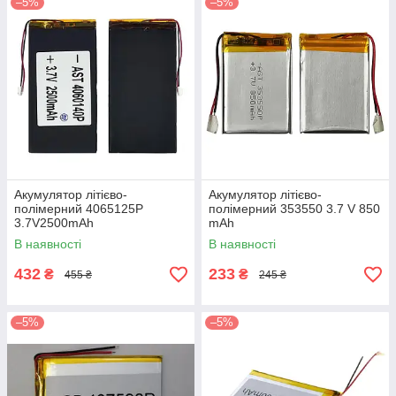
–5%
–5%
Акумулятор літієво-
Акумулятор літієво-
полімерний 4065125P
полімерний 353550 3.7 V 850
3.7V2500mAh
mAh
В наявності
В наявності
432
233
₴
₴
455 ₴
245 ₴
–5%
–5%