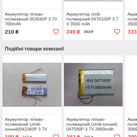
Акумулятор літієво-
Акумулятор літій-
Акум
полімерний 053040P 3.7V
полімерний 0470100P 3.7
полі
700mAh
V 3500 mAh
350
210
249
333
₴
₴
263 ₴
Подібні товари компанії
Акумулятор літієво-
Акумулятор літієво-
Акум
полімерний (літій-
полімерний (літій-іонний)
полі
іонний)042360P 3.7V
047590P 3.7V 2800mAh
306
1000mAh