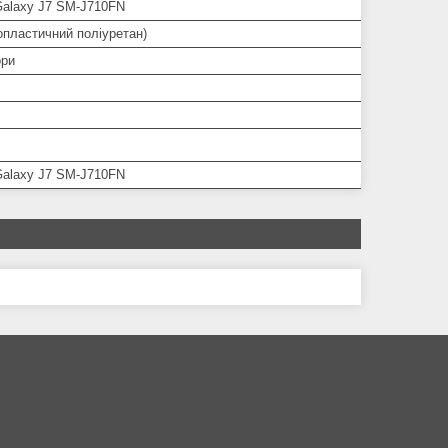
alaxy J7 SM-J710FN
опластичний поліуретан)
ори
alaxy J7 SM-J710FN