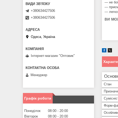
― не бо
— приєм
+380634427506
― легко
+380634427506
ви мо
Одеса, Україна
Інтернет-магазин "Оптовик"
Характ
Менеджер
Основ
Стан
Признач
Графік роботи
Сумісніс
Форм-фа
Понеділок
08:00
20:00
Особлив
Вівторок
08:00
20:00