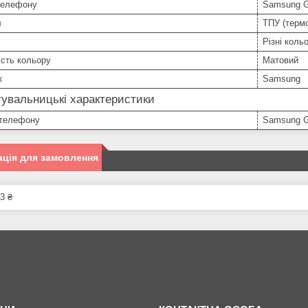
телефону
Samsung G
л
ТПУ (терм
Різні коль
сть кольору
Матовий
к
Samsung
увальницькі характеристики
телефону
Samsung G
ція для замовлення
3 ₴