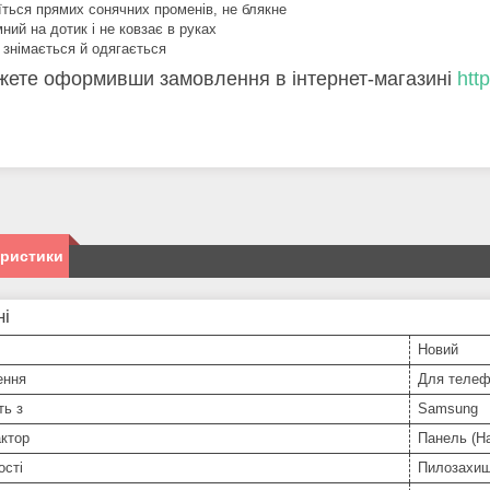
їться прямих сонячних променів, не блякне
ний на дотик і не ковзає в руках
 знімається й одягається
жете оформивши замовлення в інтернет-магазині
htt
еристики
ні
Новий
ення
Для телеф
ть з
Samsung
ктор
Панель (На
ості
Пилозахи