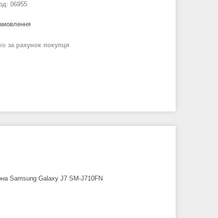
од:
06955
замовлення
нів
за рахунок покупця
фона Samsung Galaxy J7 SM-J710FN