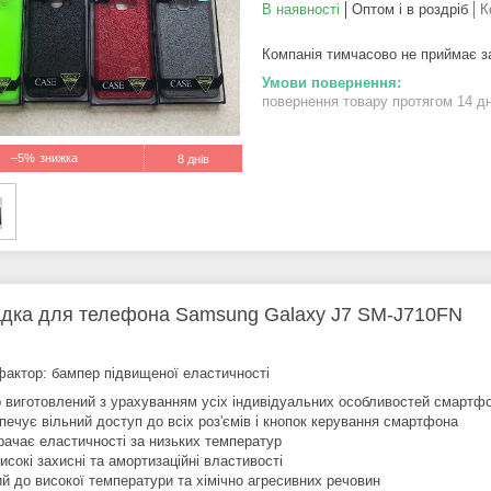
В наявності
Оптом і в роздріб
К
Компанія тимчасово не приймає 
повернення товару протягом 14 д
–5%
8 днів
дка для телефона Samsung Galaxy J7 SM-J710FN
фактор: бампер підвищеної еластичності
р виготовлений з урахуванням усіх індивідуальних особливостей смарт
печує вільний доступ до всіх роз'ємів і кнопок керування смартфона
рачає еластичності за низьких температур
сокі захисні та амортизаційні властивості
ий до високої температури та хімічно агресивних речовин