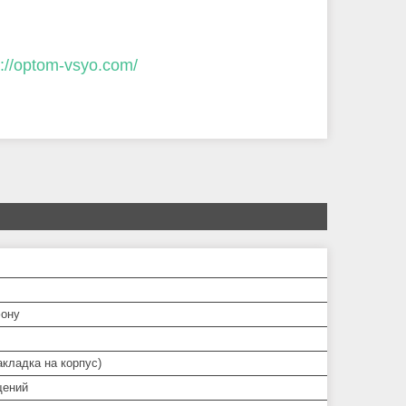
p://optom-vsyo.com/
ону
кладка на корпус)
щений