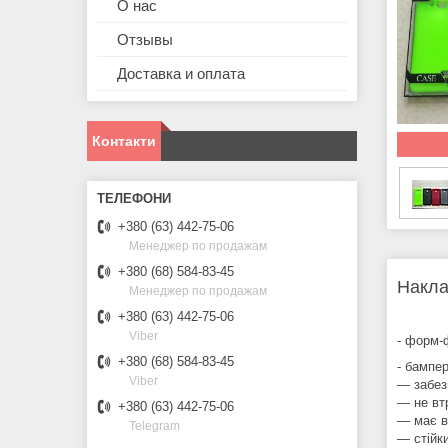
О нас
Отзывы
Доставка и оплата
Контакти
+380 (63) 442-75-06
Менеджер по продажам
+380 (68) 584-83-45
Накла
Менеджер по продажам
+380 (63) 442-75-06
Viber
- форм-
+380 (68) 584-83-45
- бампе
Viber
― забез
― не вт
+380 (63) 442-75-06
― має ви
Telegram
― стійк