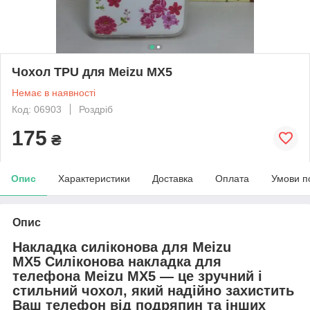
Чохол TPU для Meizu MX5
Немає в наявності
Код: 06903
Роздріб
175
₴
Опис
Характеристики
Доставка
Оплата
Умови п
Опис
Накладка силіконова для Meizu
MX5
Силіконова накладка для
телефона
Meizu MX5 — це зручний і
стильний чохол, який надійно захистить
Ваш телефон від подряпин та інших