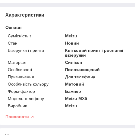
Характеристики
Основні
Сумісність з
Meizu
Стан
Новий
Візерунки і принти
Квітковий принт і рослинні
візерунки
Матеріал
Силікон
Особливості
Пилозахищений
Призначення
Для телефону
Особливість кольору
Матовий
Форм-фактор
Бампер
Модель телефону
Meizu MX5
Виробник
Meizu
Приховати