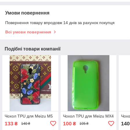
Умови повернення
Повернення товару впродовж 14 днів за рахунок покупця
Всі умови повернення
Подібні товари компанії
Чохол TPU для Meizu M5
Чохол TPU для Meizu MX4
Чохо
133
100
140
₴
₴
140 ₴
105 ₴