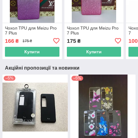
Чохол TPU для Meizu Pro
Чохол TPU для Meizu Pro
Чохо
7 Plus
7 Plus
7
166
175
100
₴
₴
175 ₴
Купити
Купити
Акційні пропозиції та новинки
–5%
–5%