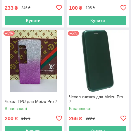
233
100
₴
₴
245 ₴
105 ₴
Купити
Купити
–5%
–5%
Чехол книжка для Meizu Pro
Чохол TPU для Meizu Pro 7
7
В наявності
В наявності
200
266
₴
₴
210 ₴
280 ₴
Купити
Купити