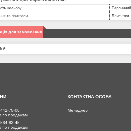
сть кольору
Перлинний
ння та прикраси
Блискітки
ція для замовлення
5 ₴
 442-75-06
Менеджер
 по продажам
 584-83-45
 по продажам