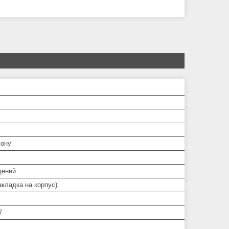
ону
щений
кладка на корпус)
7