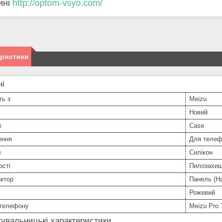
ині
http://optom-vsyo.com/
еристики
ні
ть з
Meizu
Новий
к
Case
ення
Для телеф
л
Силікон
ості
Пилозахи
ктор
Панель (На
Рожевий
телефону
Meizu Pro 
увальницькі характеристики