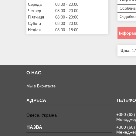
Середа
08:00
20:00
Особливі
Четвер
08:00
20:00
Оздобле
Пʼятниця
08:00
20:00
Субота
08:00
20:00
Неділя
08:00
18:00
Інформа
Ціна:
17
О НАС
Мы в Вконтакте
+380 (63)
Одеса, Україна
Менеджер
+380 (68)
Менеджер