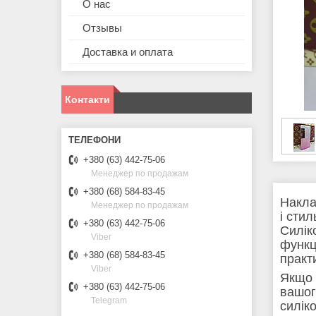
О нас
Отзывы
Доставка и оплата
Контакти
+380 (63) 442-75-06
Менеджер по продажам
+380 (68) 584-83-45
Накла
Менеджер по продажам
і сти
+380 (63) 442-75-06
Силік
Viber
функц
+380 (68) 584-83-45
практ
Viber
Якщо 
+380 (63) 442-75-06
вашог
Telegram
силік