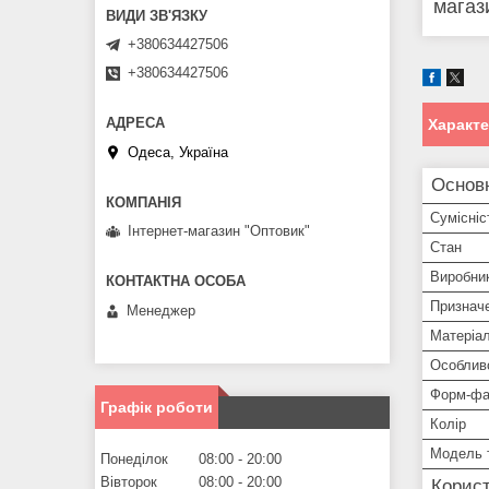
магаз
+380634427506
+380634427506
Характ
Одеса, Україна
Основ
Сумісніс
Інтернет-магазин "Оптовик"
Стан
Виробни
Признач
Менеджер
Матеріа
Особлив
Форм-фа
Графік роботи
Колір
Модель 
Понеділок
08:00
20:00
Вівторок
08:00
20:00
Корист