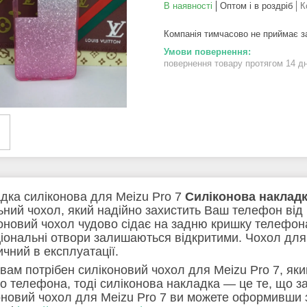
В наявності
Оптом і в роздріб
К
Компанія тимчасово не приймає 
повернення товару протягом 14 д
дка силіконова для Meizu Pro 7
Силіконова наклад
льний чохол, який надійно захистить Ваш телефон від
оновий чохол чудово сідає на задню кришку телефона,
іональні отвори залишаються відкритими. Чохол для 
ичний в експлуатації.
вам потрібен силіконовий чохол для Meizu Pro 7, яки
о телефона, тоді силіконова накладка — це те, що за
оновий чохол для Meizu Pro 7 ви можете оформивши 