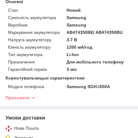
Основні
Стан
Новий
Сумісність акумулятора
Samsung
Виробник
Samsung
Маркування акумулятора
AB474350BE/ AB474350BU
Напруга акумулятору
3.7 В
Ємність акумулятору
1200 мА/год
Тип акумулятора
Li-Ion
Призначення
Для мобільного телефону
Гарантійний термін
3 міс
Користувальницькі характеристики
Моделі телефона
Samsung SGH-i550A
Приховати
Умови доставки
Нова Пошта
Укрпошта