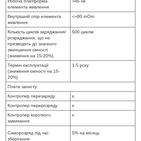
Робоча платформа
>46 хв
елемента живлення
Внутрішній опір елемента
<=80 mOm
живлення
Кількість циклів заряджання/
500 циклів
розряджання, що не
призводять до значного
зменшення ємності
(зниження на 15-20%)
Термін експлуатації
1.5 року
(зниження ємності на 15-
20%)
Плата захисту:
Контролер перезаряду
є
Контролер перерозряду
є
Контролер короткого
є
замикання
Саморозряд під час
5% на місяць
зберігання