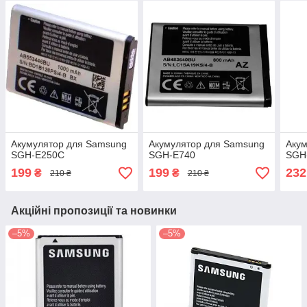
Акумулятор для Samsung
Акумулятор для Samsung
Акум
SGH-E250C
SGH-E740
SGH
199
199
232
₴
₴
210 ₴
210 ₴
Акційні пропозиції та новинки
–5%
–5%