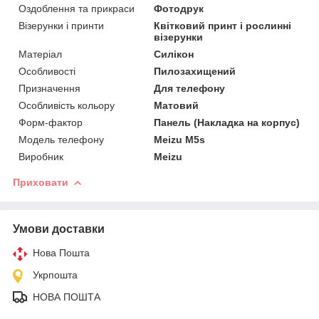
Оздоблення та прикраси
Фотодрук
Візерунки і принти
Квітковий принт і рослинні
візерунки
Матеріал
Силікон
Особливості
Пилозахищений
Призначення
Для телефону
Особливість кольору
Матовий
Форм-фактор
Панель (Накладка на корпус)
Модель телефону
Meizu M5s
Виробник
Meizu
Приховати
Умови доставки
Нова Пошта
Укрпошта
НОВА ПОШТА