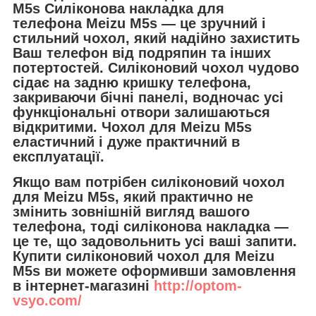
M5s
Силіконова накладка для
телефона
Meizu M5s — це зручний і
стильний чохол, який надійно захистить
Ваш телефон від подряпин та інших
потертостей. Силіконовий чохол чудово
сідає на задню кришку телефона,
закриваючи бічні панелі, водночас усі
функціональні отвори залишаються
відкритими. Чохол для Meizu M5s
еластичний і дуже практичний в
експлуатації.
Якщо вам потрібен силіконовий чохол
для Meizu M5s, який практично не
змінить зовнішній вигляд вашого
телефона, тоді силіконова накладка —
це те, що задовольнить усі ваші запити.
Купити силіконовий чохол для Meizu
M5s ви можете оформивши замовлення
в інтернет-магазині
http://optom-
vsyo.com/