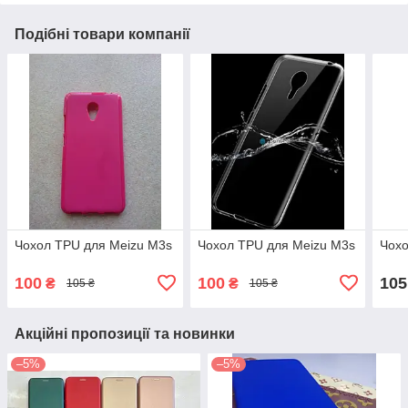
Подібні товари компанії
Чохол TPU для Meizu M3s
Чохол TPU для Meizu M3s
Чохо
100
100
105
₴
₴
105 ₴
105 ₴
Акційні пропозиції та новинки
–5%
–5%