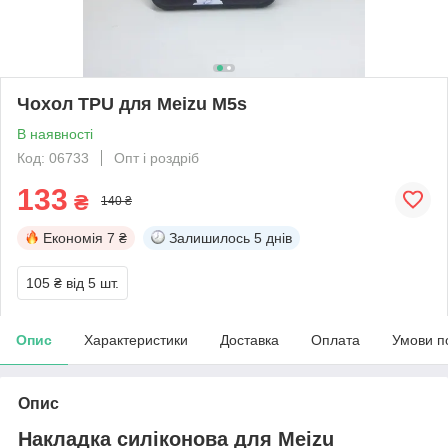
Чохол TPU для Meizu M5s
В наявності
Код: 06733
Опт і роздріб
133
₴
140 ₴
Економія
7 ₴
Залишилось
5 днів
105 ₴
від 5 шт.
Опис
Характеристики
Доставка
Оплата
Умови п
Опис
Накладка силіконова для Meizu