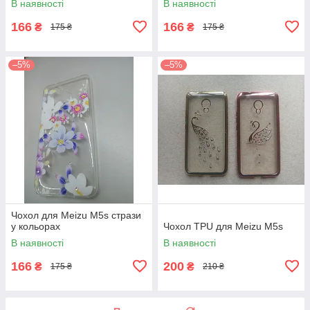
В наявності
В наявності
166
166
₴
₴
175 ₴
175 ₴
–5%
–5%
Чохол для Meizu M5s стрази
у кольорах
Чохол TPU для Meizu M5s
В наявності
В наявності
166
200
₴
₴
175 ₴
210 ₴