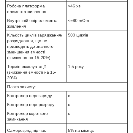
Робоча платформа
>46 хв
елемента живлення
Внутрішній опір елемента
<=80 mOm
живлення
Кількість циклів заряджання/
500 циклів
розряджання, що не
призводять до значного
зменшення ємності
(зниження на 15-20%)
Термін експлуатації
1.5 року
(зниження ємності на 15-
20%)
Плата захисту:
Контролер перезаряду
є
Контролер перерозряду
є
Контролер короткого
є
замикання
Саморозряд під час
5% на місяць