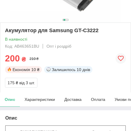
Акумулятор для Samsung GT-C3222
В наявності
Код: AB463651BU
Опт і роздріб
200
₴
210 ₴
Економія
10 ₴
Залишилось
10 днів
175 ₴
від 3 шт.
Опис
Характеристики
Доставка
Оплата
Умови п
Опис