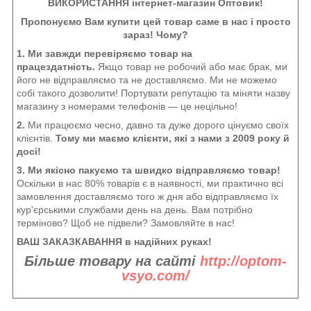
ВИКОРИСТАННЯ інтернет-магазин Оптовик!
Пропонуємо Вам купити цей товар саме в нас і просто
зараз! Чому?
1. Ми завжди перевіряємо товар на
працездатність.
Якщо товар не робочий або має брак, ми
його не відправляємо та не доставляємо. Ми не можемо
собі такого дозволити! Портувати репутацію та міняти назву
магазину з номерами телефонів — це нецільно!
2.
Ми працюємо чесно, давно та дуже дорого цінуємо своїх
клієнтів.
Тому ми маємо клієнти, які з нами з 2009 року й
досі!
3. Ми якісно пакуємо та швидко відправляємо товар!
Оскільки в нас 80% товарів є в наявності, ми практично всі
замовлення доставляємо того ж дня або відправляємо їх
кур'єрськими службами день на день. Вам потрібно
терміново? Щоб не підвели? Замовляйте в нас!
ВАШ ЗАКАЗКАВАННЯ в надійних руках!
Більше товару на сайті
http://optom-
vsyo.com/