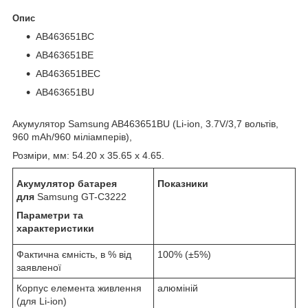
Опис
AB463651BC
AB463651BE
AB463651BEC
AB463651BU
Акумулятор Samsung AB463651BU (Li-ion, 3.7V/3,7 вольтів,
960 mAh/960 міліамперів),
Розміри, мм: 54.20 x 35.65 x 4.65.
Акумулятор батарея
Показники
для
Samsung GT-C3222
Параметри та
характеристики
Фактична ємність, в % від
100% (±5%)
заявленої
Корпус елемента живлення
алюміній
(для Li-ion)