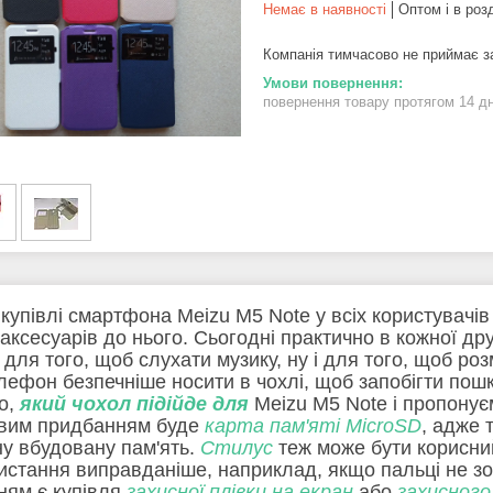
Немає в наявності
Оптом і в роз
Компанія тимчасово не приймає 
повернення товару протягом 14 д
 купівлі смартфона Meizu M5 Note у всіх користувачів
 аксесуарів до нього. Сьогодні практично в кожної д
и для того, щоб слухати музику, ну і для того, щоб р
лефон безпечніше носити в чохлі, щоб запобігти пош
о,
який чохол підійде для
Meizu M5 Note і пропонуєм
вим придбанням буде
карта пам'яті MicroSD
, адже 
ну вбудовану пам'ять.
Стилус
теж може бути корисний
истання виправданіше, наприклад, якщо пальці не зо
ням є купівля
захисної плівки на екран
або
захисного