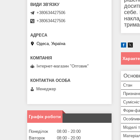
досит
себе.
+380634427506
накла
+380634427506
трима
Одеса, Україна
Характ
Інтернет-магазин "Оптовик"
Основ
Стан
Менеджер
Признач
Сумісніс
Форм-фа
Графік роботи
Особлив
Моделі 
Понеділок
08:00
20:00
Матеріа
Вівторок
08:00
20:00