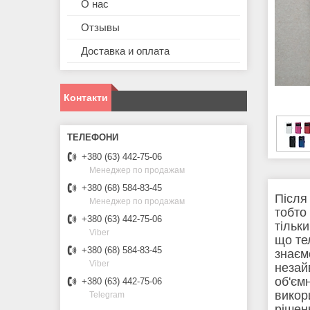
О нас
Отзывы
Доставка и оплата
Контакти
+380 (63) 442-75-06
Менеджер по продажам
+380 (68) 584-83-45
Після
Менеджер по продажам
тобто
+380 (63) 442-75-06
тільк
Viber
що те
+380 (68) 584-83-45
знаєм
Viber
незай
об'єм
+380 (63) 442-75-06
викор
Telegram
рішен