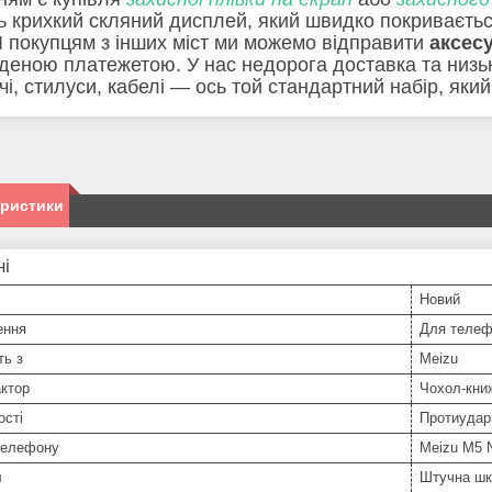
ь крихкий скляний дисплей, який швидко покриваєтьс
 І покупцям з інших міст ми можемо відправити
аксес
деною платежетою. У нас недорога доставка та низькі 
чі, стилуси, кабелі — ось той стандартний набір, як
еристики
ні
Новий
ення
Для телеф
ть з
Meizu
ктор
Чохол-кни
ості
Протиударн
телефону
Meizu M5 
л
Штучна шк