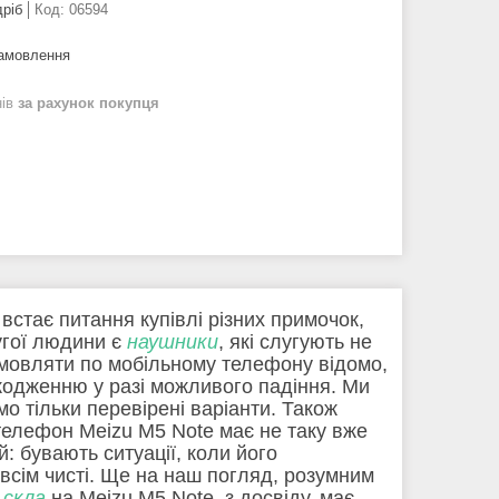
дріб
Код:
06594
замовлення
нів
за рахунок покупця
 встає питання купівлі різних примочок,
ругої людини є
наушники
, які слугують не
озмовляти по мобільному телефону відомо,
кодженню у разі можливого падіння. Ми
о тільки перевірені варіанти. Також
телефон Meizu M5 Note має не таку вже
: бувають ситуації, коли його
всім чисті. Ще на наш погляд, розумним
 скла
на Meizu M5 Note, з досвіду, має