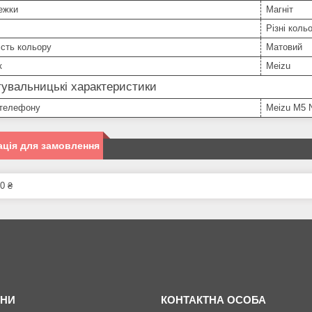
ежки
Магніт
Різні коль
сть кольору
Матовий
к
Meizu
увальницькі характеристики
телефону
Meizu M5 
ція для замовлення
0 ₴