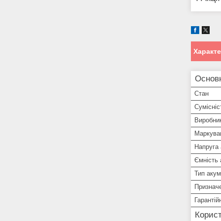
Характ
Основ
Стан
Сумісніс
Виробни
Маркува
Напруга
Ємність
Тип аку
Признач
Гарантій
Корист