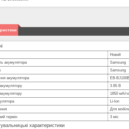
еристики
ні
Новий
ть акумулятора
Samsung
к
Samsung
ння акумулятора
EB-BJ100
 акумулятору
3.85 В
 акумулятору
1850 мА/г
мулятора
Li-Ion
ення
Для мобіл
ний термін
3 міс
увальницькі характеристики