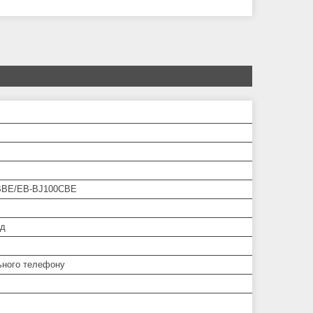
BBE/EB-BJ100CBE
од
ьного телефону