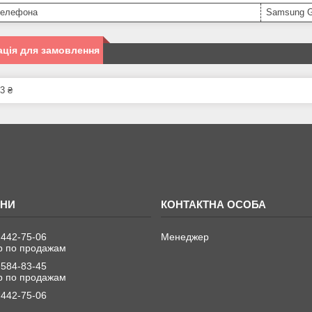
телефона
Samsung G
ція для замовлення
3 ₴
 442-75-06
Менеджер
 по продажам
 584-83-45
 по продажам
 442-75-06