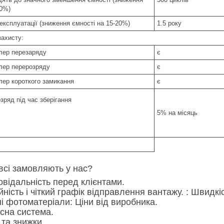
20%)
експлуатації (зниження ємності на 15-20%)
1.5 року
захисту:
лер перезаряду
є
лер перерозряду
є
лер короткого замикання
є
зряд під час зберігання
5% на місяць
всі замовляють у нас?
повідальність перед клієнтами.
ійність і чіткий графік відправлення вантажу. : Швид
сні фотоматеріали: Ціни від виробника.
усна система.
ї та знижки...