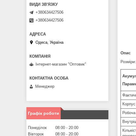
+380634427506
+380634427506
Одеса, Україна
Опис
Розміри:
Інтернет-магазин "Оптовик"
Акумул
Параме
Менеджер
Фактичн
Корпус
Робоча
Графік роботи
Внутрі
Понеділок
08:00
20:00
Кількі
Вівторок
08:00
20:00
призво