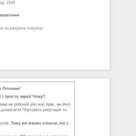
од:
J100
замовлення
нів
за рахунок покупця
н Оптовик!
 і просто зараз! Чому?
вар не робочий або має брак, ми його
 дозволити! Портувати репутацію та
єнтів.
Тому ми маємо клієнти, які з