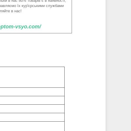
ьки в нас 80% товарів є в наявності,
правляємо їх кур'єрськими службами
ляйте в нас!
/optom-vsyo.com/