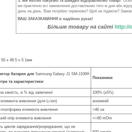
3. Ми якісно пакуємо та швидко відправляємо товар!
Оскіл
ми практично всі замовлення доставляємо того ж дня або від
день на день. Вам потрібно терміново? Щоб не підвели? Замов
ВАШ ЗАКАЗКАВАННЯ в надійних руках!
Більше товару на сайті
http:/
 55 x 48.5 x 5.1мм
ятор батарея для
Samsung Galaxy J1 SM-J100H
Показники
три та характеристики
а ємність, в % від заявленої
100% (±5%)
 елемента живлення (для Li-ion)
алюміній
 платформа елемента живлення
>46 хв
шній опір елемента живлення
<=80 mOm
сть циклів заряджання/розряджання, що не
дять до значного зменшення ємності (зниження
500 циклів