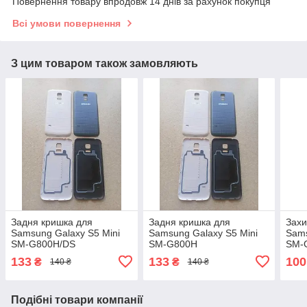
Повернення товару впродовж 14 днів за рахунок покупця
Всі умови повернення
З цим товаром також замовляють
Задня кришка для
Задня кришка для
Захи
Samsung Galaxy S5 Mini
Samsung Galaxy S5 Mini
Sams
SM-G800H/DS
SM-G800H
SM-
133
133
100
₴
₴
140 ₴
140 ₴
Подібні товари компанії