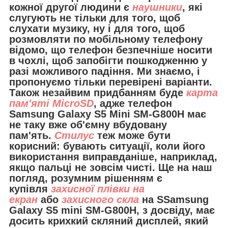
кожної другої людини є
наушники
, які
слугують не тільки для того, щоб
слухати музику, ну і для того, щоб
розмовляти по мобільному телефону
відомо, що телефон безпечніше носити
в чохлі, щоб запобігти пошкодженню у
разі можливого падіння. Ми знаємо, і
пропонуємо тільки перевірені варіанти.
Також незайвим придбанням буде
карта
пам'яті MicroSD
, адже телефон
Samsung Galaxy S5 Mini SM-G800H має
не таку вже об'ємну вбудовану
пам'ять.
Стилус
теж може бути
корисний: бувають ситуації, коли його
використання виправданіше, наприклад,
якщо пальці не зовсім чисті. Ще на наш
погляд, розумним рішенням є
купівля
захисної плівки на
екран
або
захисного скла
на SSamsung
Galaxy S5 mini SM-G800H, з досвіду, має
досить крихкий скляний дисплей, який