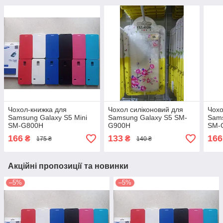
Чохол-книжка для
Чохол силіконовий для
Чохо
Samsung Galaxy S5 Mini
Samsung Galaxy S5 SM-
Sams
SM-G800H
G900H
SM-
166
133
166
₴
₴
175 ₴
140 ₴
Акційні пропозиції та новинки
–5%
–5%