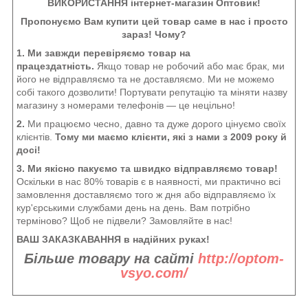
ВИКОРИСТАННЯ інтернет-магазин Оптовик!
Пропонуємо Вам купити цей товар саме в нас і просто
зараз! Чому?
1. Ми завжди перевіряємо товар на
працездатність.
Якщо товар не робочий або має брак, ми
його не відправляємо та не доставляємо. Ми не можемо
собі такого дозволити! Портувати репутацію та міняти назву
магазину з номерами телефонів — це нецільно!
2.
Ми працюємо чесно, давно та дуже дорого цінуємо своїх
клієнтів.
Тому ми маємо клієнти, які з нами з 2009 року й
досі!
3. Ми якісно пакуємо та швидко відправляємо товар!
Оскільки в нас 80% товарів є в наявності, ми практично всі
замовлення доставляємо того ж дня або відправляємо їх
кур'єрськими службами день на день. Вам потрібно
терміново? Щоб не підвели? Замовляйте в нас!
ВАШ ЗАКАЗКАВАННЯ в надійних руках!
Більше товару на сайті
http://optom-
vsyo.com/