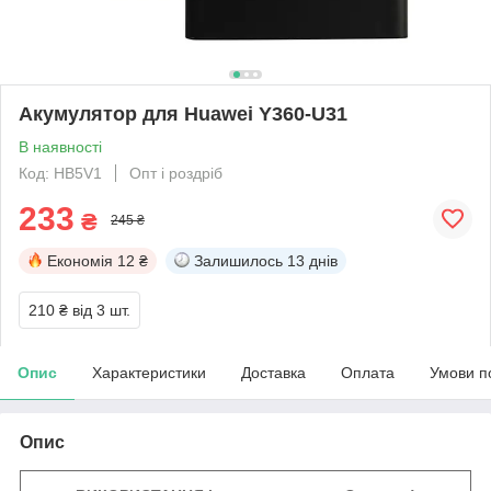
Акумулятор для Huawei Y360-U31
В наявності
Код: HB5V1
Опт і роздріб
233
₴
245 ₴
Економія
12 ₴
Залишилось
13 днів
210 ₴
від 3 шт.
Опис
Характеристики
Доставка
Оплата
Умови п
Опис