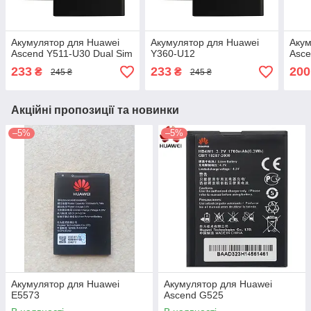
Акумулятор для Huawei
Акумулятор для Huawei
Акум
Ascend Y511-U30 Dual Sim
Y360-U12
Asc
233
233
200
₴
₴
245 ₴
245 ₴
Акційні пропозиції та новинки
–5%
–5%
Акумулятор для Huawei
Акумулятор для Huawei
E5573
Ascend G525