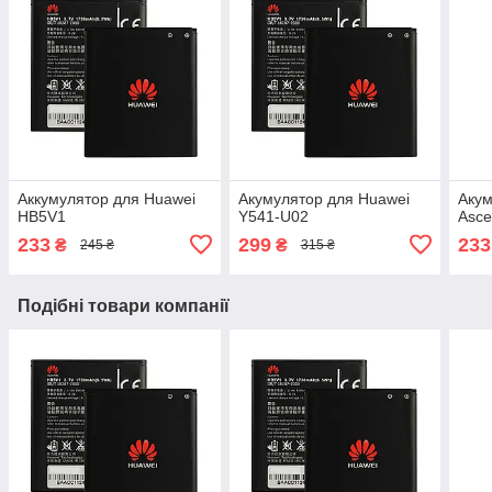
Аккумулятор для Huawei
Акумулятор для Huawei
Акум
HB5V1
Y541-U02
Asce
233
299
233
₴
₴
245 ₴
315 ₴
Подібні товари компанії