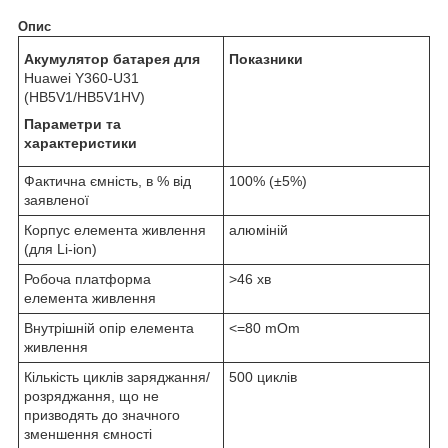
Опис
Акумулятор батарея для
Показники
Huawei
Y360-U31
(HB5V1/HB5V1HV)
Параметри та
характеристики
Фактична ємність, в % від
100% (±5%)
заявленої
Корпус елемента живлення
алюміній
(для Li-ion)
Робоча платформа
>46 хв
елемента живлення
Внутрішній опір елемента
<=80 mOm
живлення
Кількість циклів заряджання/
500 циклів
розряджання, що не
призводять до значного
зменшення ємності