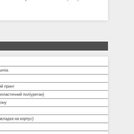
Lumia
ий принт
опластичний поліуретан)
ону
кладка на корпус)