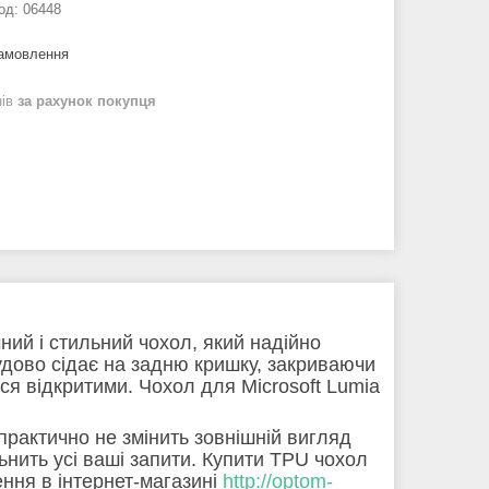
од:
06448
замовлення
нів
за рахунок покупця
ний і стильний чохол, який надійно
удово сідає на задню кришку, закриваючи
ся відкритими. Чохол для Microsoft Lumia
практично не змінить зовнішній вигляд
нить усі ваші запити. Купити TPU чохол
ння в інтернет-магазині
http://optom-