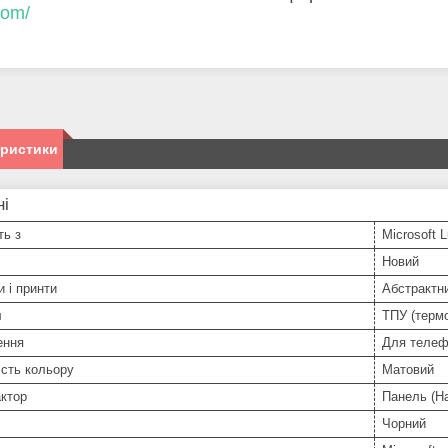
com/
еристики
ні
ть з
Microsoft 
Новий
и і принти
Абстрактн
л
ТПУ (терм
ення
Для телеф
сть кольору
Матовий
ктор
Панель (На
Чорний