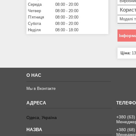
Виробни
Середа
08:00
20:00
Корист
Четвер
08:00
20:00
Пʼятниця
08:00
20:00
Моделі 
Субота
08:00
20:00
Неділя
08:00
18:00
Інформа
Ціна:
13
О НАС
Мы в Вконтакте
+380 (63)
Одеса, Україна
Менеджер
+380 (68)
Менеджер