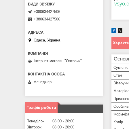
vsyo.
+380634427506
+380634427506
Одеса, Україна
Характ
Основ
Інтернет-магазин "Оптовик"
Сумісніс
Стан
Менеджер
Візерунк
Матеріа
Признач
Особливі
Графік роботи
Форм-фа
Понеділок
08:00
20:00
Колір
Вівторок
08:00
20:00