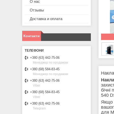
О нас
Отзывы
Доставка и оплата
Контакти
+380 (63) 442-75-06
Менеджер по продажам
+380 (68) 584-83-45
Накла
Менеджер по продажам
Накл
+380 (63) 442-75-06
захис
Viber
бічні
+380 (68) 584-83-45
540 D
Viber
Якщо 
+380 (63) 442-75-06
вашог
Telegram
для M