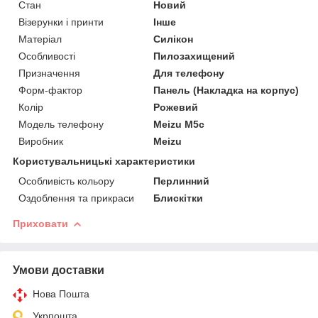
Стан
Новий
Візерунки і принти
Інше
Матеріал
Силікон
Особливості
Пилозахищений
Призначення
Для телефону
Форм-фактор
Панель (Накладка на корпус)
Колір
Рожевий
Модель телефону
Meizu M5c
Виробник
Meizu
Користувальницькі характеристики
Особливість кольору
Перлинний
Оздоблення та прикраси
Блискітки
Приховати
Умови доставки
Нова Пошта
Укрпошта