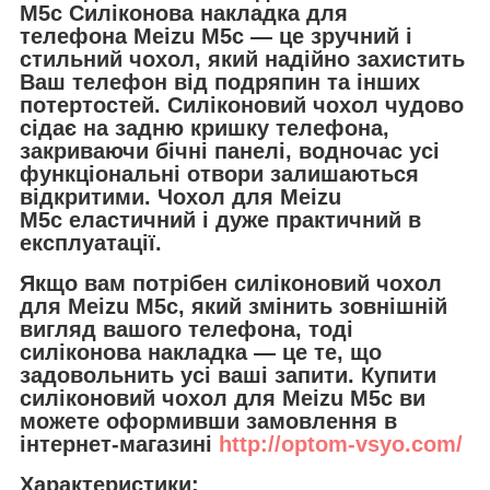
M5c
Силіконова накладка для
телефона
Meizu M5c — це зручний і
стильний чохол, який надійно захистить
Ваш телефон від подряпин та інших
потертостей. Силіконовий чохол чудово
сідає на задню кришку телефона,
закриваючи бічні панелі, водночас усі
функціональні отвори залишаються
відкритими. Чохол для Meizu
M5c еластичний і дуже практичний в
експлуатації.
Якщо вам потрібен силіконовий чохол
для Meizu M5c, який змінить зовнішній
вигляд вашого телефона, тоді
силіконова накладка — це те, що
задовольнить усі ваші запити. Купити
силіконовий чохол для Meizu M5c ви
можете оформивши замовлення в
інтернет-магазині
http://optom-vsyo.com/
Характеристики: