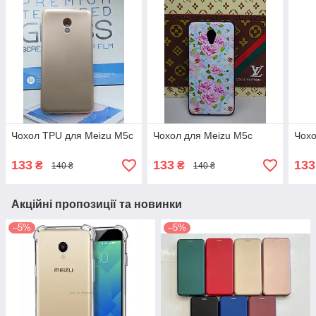
Чохол TPU для Meizu M5c
Чохол для Meizu M5c
Чохо
133
133
133
₴
₴
140 ₴
140 ₴
Акційні пропозиції та новинки
–5%
–5%