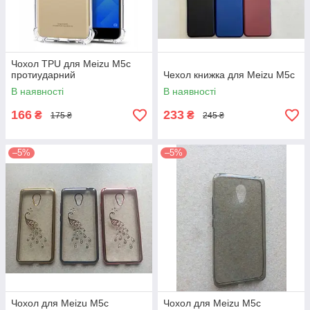
Чохол TPU для Meizu M5c
протиударний
Чехол книжка для Meizu M5c
В наявності
В наявності
166
233
₴
₴
175 ₴
245 ₴
–5%
–5%
Чохол для Meizu M5c
Чохол для Meizu M5c