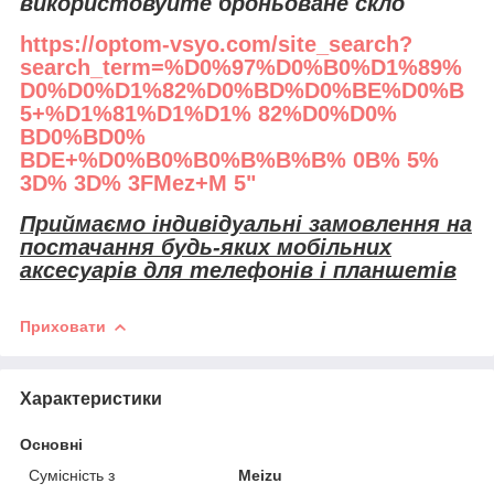
використовуйте броньоване скло
https://optom-vsyo.com/site_search?
search_term=%D0%97%D0%B0%D1%89%
D0%D0%D1%82%D0%BD%D0%BE%D0%B
5+%D1%81%D1%D1% 82%D0%D0%
BD0%BD0%
BDE+%D0%B0%B0%B%B%B% 0B% 5%
3D% 3D% 3FMez+M 5"
Приймаємо індивідуальні замовлення на
постачання будь-яких мобільних
аксесуарів для телефонів і планшетів
Приховати
Характеристики
Основні
Сумісність з
Meizu