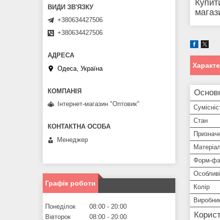
Купит
магаз
+380634427506
+380634427506
Характ
Одеса, Україна
Основ
Інтернет-магазин "Оптовик"
Сумісніс
Стан
Признач
Менеджер
Матеріа
Форм-фа
Особливі
Графік роботи
Колір
Виробни
Понеділок
08:00
20:00
Корист
Вівторок
08:00
20:00