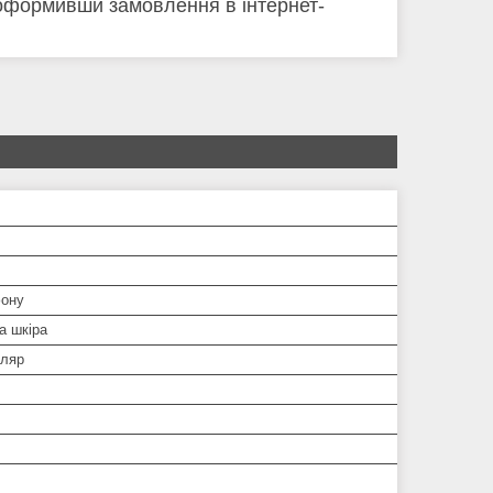
оформивши замовлення в інтернет-
ону
а шкіра
ляр