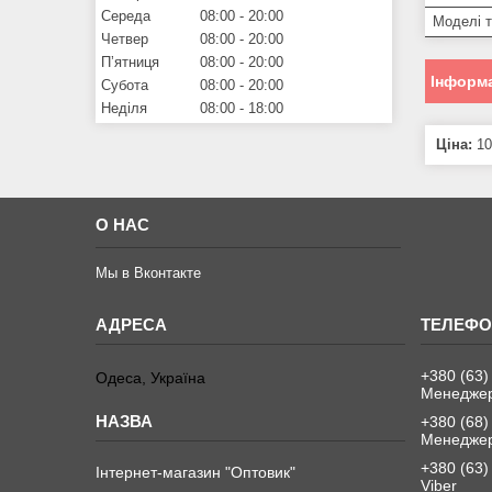
Середа
08:00
20:00
Моделі 
Четвер
08:00
20:00
Пʼятниця
08:00
20:00
Інформа
Субота
08:00
20:00
Неділя
08:00
18:00
Ціна:
10
О НАС
Мы в Вконтакте
+380 (63)
Одеса, Україна
Менеджер
+380 (68)
Менеджер
+380 (63)
Інтернет-магазин "Оптовик"
Viber