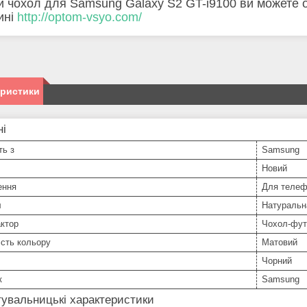
и чохол для Samsung Galaxy S2 GT-i9100 ви можете 
ині
http://optom-vsyo.com/
еристики
ні
ть з
Samsung
Новий
ення
Для телеф
л
Натуральн
ктор
Чохол-фут
сть кольору
Матовий
Чорний
к
Samsung
увальницькі характеристики