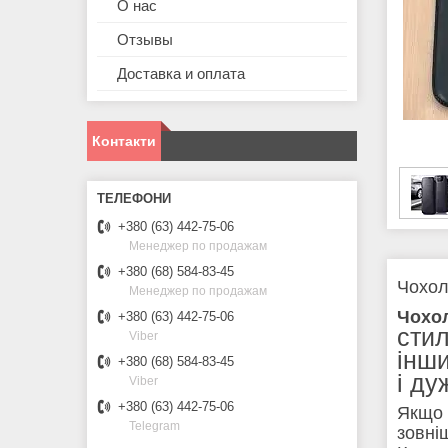
О нас
Отзывы
Доставка и оплата
Контакти
+380 (63) 442-75-06
Менеджер по продажам
+380 (68) 584-83-45
Чохол
Менеджер по продажам
Чохо
+380 (63) 442-75-06
стил
Viber
інш
+380 (68) 584-83-45
і ду
Viber
+380 (63) 442-75-06
Якщо 
Telegram
зовні