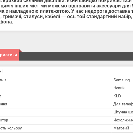
ь крихкий скляний дисплей, який швидко покривається п
цям з інших міст ми можемо відправити
аксесуари для
а з накладеною платежетою. У нас недорога доставка та
, тримачі, стилуси, кабелі — ось той стандартний набі
фона.
еристики
ні
ть з
Samsung
Новий
к
KLD
ення
Для телеф
л
Штучна шк
ктор
Чохол-кни
сть кольору
Матовий