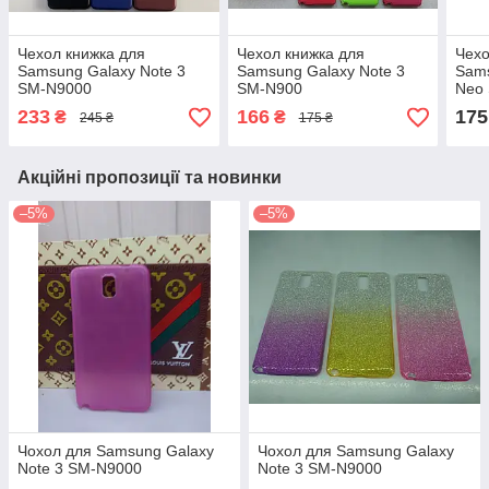
Чехол книжка для
Чехол книжка для
Чехо
Samsung Galaxy Note 3
Samsung Galaxy Note 3
Sams
SM-N9000
SM-N900
Neo
233
166
175
₴
₴
245 ₴
175 ₴
Акційні пропозиції та новинки
–5%
–5%
Чохол для Samsung Galaxy
Чохол для Samsung Galaxy
Note 3 SM-N9000
Note 3 SM-N9000