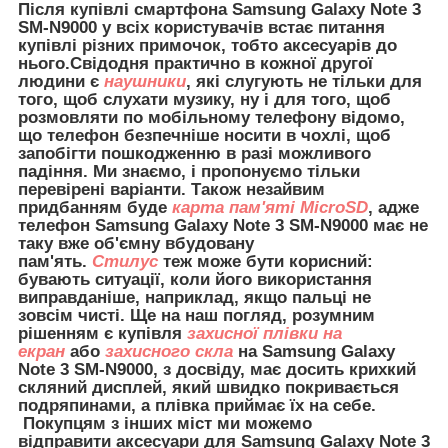
Після купівлі смартфона Samsung Galaxy Note 3
SM-N9000 у всіх користувачів встає питання
купівлі різних примочок, тобто аксесуарів до
нього.Свідодня практично в кожної другої
людини є
наушники
, які слугують не тільки для
того, щоб слухати музику, ну і для того, щоб
розмовляти по мобільному телефону відомо,
що телефон безпечніше носити в чохлі, щоб
запобігти пошкодженню в разі можливого
падіння. Ми знаємо, і пропонуємо тільки
перевірені варіанти. Також незайвим
придбанням буде
карта пам'яті MicroSD
, адже
телефон Samsung Galaxy Note 3 SM-N9000 має не
таку вже об'ємну вбудовану
пам'ять.
Стилус
теж може бути корисний:
бувають ситуації, коли його використання
виправданіше, наприклад, якщо пальці не
зовсім чисті. Ще на наш погляд, розумним
рішенням є купівля
захисної плівки на
екран
або
захисного скла
на Samsung Galaxy
Note 3 SM-N9000, з досвіду, має досить крихкий
скляний дисплей, який швидко покривається
подряпинами, а плівка приймає їх на себе.
Покупцям з інших міст ми можемо
відправити
аксесуари для
Samsung Galaxy Note 3