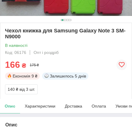
Чехол книжка для Samsung Galaxy Note 3 SM-
N9000
В наявності
Код: 06176
Опт і роздріб
166
₴
175 ₴
Економія
9 ₴
Залишилось
5 днів
140 ₴
від 3 шт.
Опис
Характеристики
Доставка
Оплата
Умови п
Опис