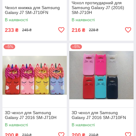
Чохол протиударний для
Чехол книжка для Samsung
Samsung Galaxy J7 (2016)
Galaxy J7 SM-J710FN
SM-J710H
В наявності
В наявності
233
216
₴
₴
245 ₴
228 ₴
–5%
–5%
3D чехол для Samsung
3D чехол для Samsung
Galaxy J7 2016 SM-J710H
Galaxy J7 2016 SM-J710FN
В наявності
В наявності
200
200
₴
₴
210 ₴
210 ₴