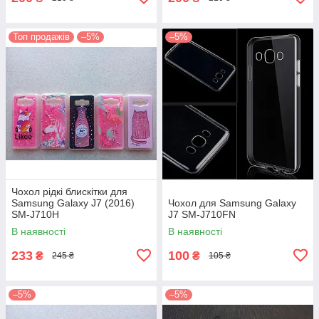
Топ продажів
–5%
–5%
Чохол рідкі блискітки для
Samsung Galaxy J7 (2016)
Чохол для Samsung Galaxy
SM-J710H
J7 SM-J710FN
В наявності
В наявності
233
100
₴
₴
245 ₴
105 ₴
–5%
–5%