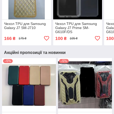
Чехол TPU для Samsung
Чехол TPU для Samsung
Чех
Galaxy J7 SM-J710
Galaxy J7 Prime SM-
Gala
G610F/DS
G61
166
100
100
₴
₴
175 ₴
105 ₴
Акційні пропозиції та новинки
–5%
–5%