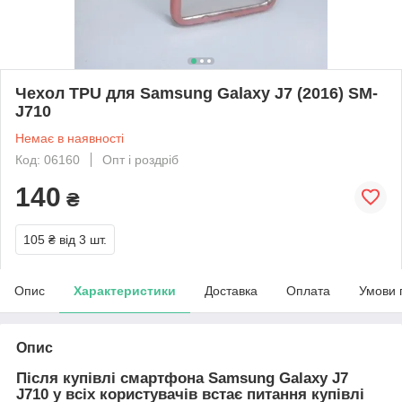
Чехол TPU для Samsung Galaxy J7 (2016) SM-
J710
Немає в наявності
Код: 06160
Опт і роздріб
140
₴
105 ₴
від 3 шт.
Опис
Характеристики
Доставка
Оплата
Умови 
Опис
Після купівлі смартфона Samsung Galaxy J7
J710 у всіх користувачів встає питання купівлі