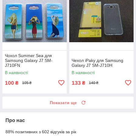
Чохол Summer Sea для
Samsung Galaxy J7 SM-
Чехол iPaky для Samsung
J710FN
Galaxy J7 SM-J710H
В наявності
В наявності
100
133
₴
₴
105 ₴
140 ₴
Показати ще
Про нас
88% позитивних з 602 відгуків за рік