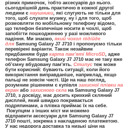
різних примочок, тобто аксесуарів до нього.
сьогоднішній день практично в кожної другої
людини є
наушники
, які слугують не тільки для
того, щоб слухати музику, ну і для того, щоб
розмовляти по мобільному телефону відомо,
що телефон безпечніше носити в чохлі, щоб
запобігти пошкодженню у разі можливого
падіння. Ми знаємо,
який чохол підійде
для
Samsung Galaxy J7 J710 і пропонуємо тільки
перевірені варіанти. Також незайвим
придбанням буде
карта пам'яті MicroSD
, адже
телефон Samsung Galaxy J7 J710 має не таку вже
об'ємну вбудовану пам'ять.
Стилус
теж може
бути корисний: бувають ситуації, коли його
використання виправданіше, наприклад, якщо
пальці не зовсім чисті. Ще на наш погляд,
розумним рішенням є купівля
захисної плівки на
екран
або
захисного скла
на Samsung Galaxy J7
J710, з досвіду, має досить крихкий скляний
дисплей, який швидко покривається
подряпинами, а плівка приймає їх на себе.
Покупцям з інших міст ми можемо
відправити
аксесуари для
Samsung Galaxy J7
J710 пошті, зокрема з накладеною платежетою.
У нас недорога доставка та низькі ціни на