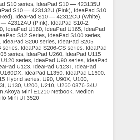
Pad S10 series, IdeaPad S10 ― 423135U
eaPad S10 ― 423132U (Pink), IdeaPad S10
Red), IdeaPad S10 ― 42312CU (White),
― 42312AU (Pink), IdeaPad S10-2,
0, IdeaPad U160, IdeaPad U165, IdeaPad
eaPad S12 Series, IdeaPad S100 series,
, IdeaPad S200 series, IdeaPad S205
6 series, IdeaPad S206-CS series, IdeaPad
405 series, IdeaPad U260, IdeaPad U115
 U120 series, IdeaPad U90 series, IdeaPad
deaPad U123, IdeaPad U123T, IdeaPad
 U160DX, IdeaPad L1350, IdeaPad L1600,
5 Hybrid series, U90, U90X, U100,
3t, U130, U200, U210, U260 0876-34U
n Akoya Mini E1210 Netbook, Medion
lo Mini UI 3520