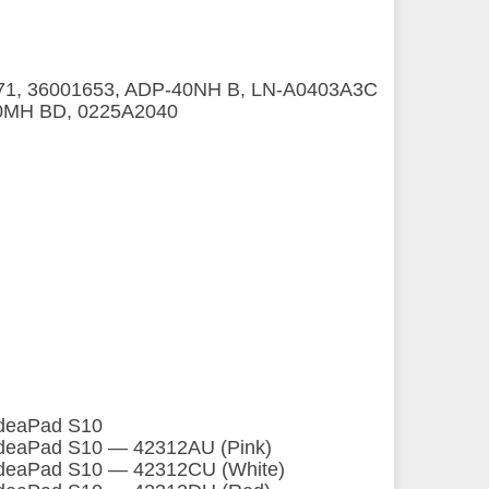
671, 36001653, ADP-40NH B, LN-A0403A3C
40MH BD, 0225A2040
deaPad S10
deaPad S10 ― 42312AU (Pink)
deaPad S10 ― 42312CU (White)