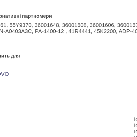
рнативні партномери
61, 55Y9370, 36001648, 36001608, 36001606, 36001
LN-A0403A3C, PA-1400-12 , 41R4441, 45K2200, ADP-
дить для
OVO
I
I
I