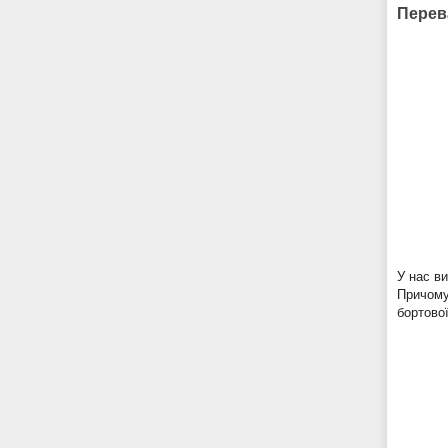
Перев
У нас в
Причому
бортово