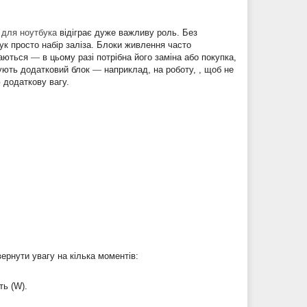
 для ноутбука
відіграє дуже важливу роль. Без
ук просто набір заліза. Блоки живлення часто
маються
—
в цьому разі потрібна його заміна або покупка,
пують додатковий блок
—
наприклад, на роботу, , щоб не
ю додаткову вагу.
ернути увагу на кілька моментів:
ть (W).