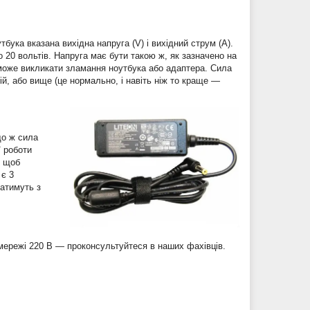
бука вказана вихідна напруга (V) і вихідний струм (A).
о 20 вольтів. Напруга має бути такою ж, як зазначено на
 може викликати зламання ноутбука або адаптера. Сила
ій, або вище (це нормально, і навіть ніж то краще —
що ж сила
ї роботи
, щоб
 є 3
атимуть з
мережі 220 В — проконсультуйтеся в наших фахівців.