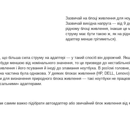
Зазвичай на блоці живлення для ноут
Зазвичай вихідна напруга
—
від 9 д
рідному блоці живлення, інакше це
струму має бути такою ж, як на рідн
адаптер менше грітиметься).
, що більша сила струму на адаптері
—
у такий спосіб він дорожчий. Як
буде меншою від номінального значення, то це призведе до нестабільно
ивлення і його псування й іноді до зламання ноутбука. В роз'ємі головне
на частина була однакова. У деяких блоках живлення (HP, DELL, Lenovo)
ти для визначення природного блока живлення
—
такі ноутбуки не працюв
рсальними» адаптерами.
м самим важко підібрати автоадаптер або звичайний блок живлення від 