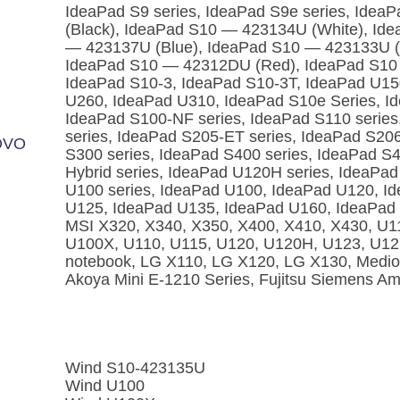
IdeaPad S9 series, IdeaPad S9e series, Idea
(Black), IdeaPad S10 ― 423134U (White), Id
― 423137U (Blue), IdeaPad S10 ― 423133U (
IdeaPad S10 ― 42312DU (Red), IdeaPad S10 
IdeaPad S10-3, IdeaPad S10-3T, IdeaPad U15
U260, IdeaPad U310, IdeaPad S10e Series, Id
IdeaPad S100-NF series, IdeaPad S110 series
series, IdeaPad S205-ET series, IdeaPad S20
OVO
S300 series, IdeaPad S400 series, IdeaPad S
Hybrid series, IdeaPad U120H series, IdeaPad
U100 series, IdeaPad U100, IdeaPad U120, I
U125, IdeaPad U135, IdeaPad U160, IdeaPad
MSI X320, X340, X350, X400, X410, X430, U11
U100X, U110, U115, U120, U120H, U123, U12
notebook, LG X110, LG X120, LG X130, Medio
Akoya Mini E-1210 Series, Fujitsu Siemens Ami
Wind S10-423135U
Wind U100