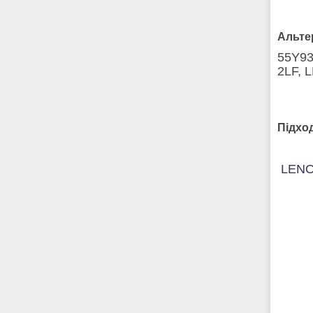
Альте
55Y93
2LF, 
Підхо
LEN