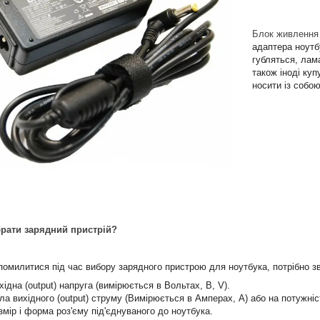
Блок живлення
адаптера ноутб
губляться, ла
також іноді ку
носити із собо
брати зарядний пристрій?
помилитися під час вибору зарядного пристрою для ноутбука, потрібно зв
хідна (output) напруга (вимірюється в Вольтах, В, V).
ла вихідного (output) струму (Вимірюється в Амперах, А) або на потужніс
змір і форма роз'єму під'єднуваного до ноутбука.