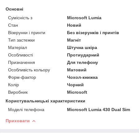
Основні
Сумісність з
Microsoft Lumia
Стан
Новий
Візерунки і принти
Без візерунків і принтів
Тип застежки
Магніт
Матеріал
Штучна шкіра
Особливості
Протиударний
Призначення
Для телефону
Особливість кольору
Матовий
Форм-фактор
Чохол-книжка
Колір
Чорний
Виробник
Microsoft
Користувальницькі характеристики
Моделі телефона
Microsoft Lumia 430 Dual Sim
Приховати