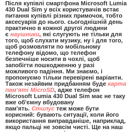
Після купівлі смартфона Microsoft Lumia
430 Dual Sim у всіх користувачів встає
питання купівлі різних примочок, тобто
аксесуарів до нього. сьогоднішній день
практично в кожної другої людини
є
наушники
, які слугують не тільки для
того, щоб слухати музику, ну і для того,
щоб розмовляти по мобільному
телефону відомо, що телефон
безпечніше носити в чохлі, щоб
запобігти пошкодженню у разі
можливого падіння. Ми знаємо, і
пропонуємо тільки перевірені варіанти.
Також незайвим придбанням буде
карта
пам'яті MicroSD
, адже телефон
Microsoft Lumia 430 Dual Sim має не таку
вже об'ємну вбудовану
пам'ять.
Стилус
теж може бути
корисний: бувають ситуації, коли його
використання виправданіше, наприклад,
якщо пальці не зовсім чисті. Ще на наш