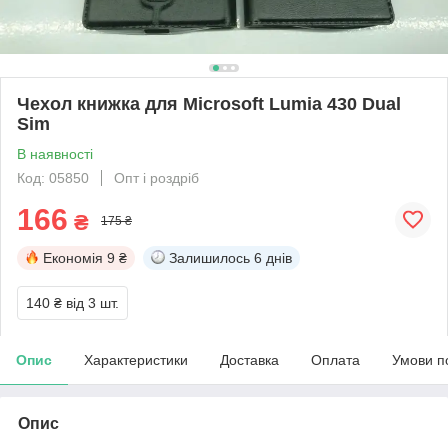
Чехол книжка для Microsoft Lumia 430 Dual
Sim
В наявності
Код: 05850
Опт і роздріб
166
₴
175 ₴
Економія
9 ₴
Залишилось
6 днів
140 ₴
від 3 шт.
Опис
Характеристики
Доставка
Оплата
Умови п
Опис