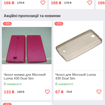
166
166
166
₴
₴
175 ₴
175 ₴
Акційні пропозиції та новинки
–5%
–5%
Чехол книжка для Microsoft
Чохол для Microsoft Lumia
Lumia 430 Dual Sim
430 Dual Sim
В наявності
В наявності
133
67
₴
₴
140 ₴
70 ₴
–5%