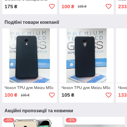
175
100
233
₴
₴
105 ₴
Подібні товари компанії
Чохол TPU для Meizu M5c
Чохол TPU для Meizu M5c
Чохо
100
105
133
₴
₴
105 ₴
Акційні пропозиції та новинки
–5%
–5%