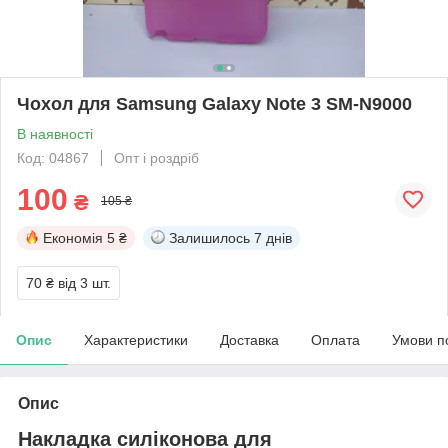
Чохол для Samsung Galaxy Note 3 SM-N9000
В наявності
Код: 04867
Опт і роздріб
100
₴
105 ₴
Економія
5 ₴
Залишилось
7 днів
70 ₴
від 3 шт.
Опис
Характеристики
Доставка
Оплата
Умови п
Опис
Накладка силіконова для