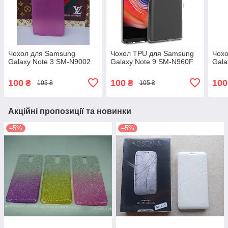
Чохол для Samsung
Чохол TPU для Samsung
Чох
Galaxy Note 3 SM-N9002
Galaxy Note 9 SM-N960F
Gala
100
100
100
₴
₴
105 ₴
105 ₴
Акційні пропозиції та новинки
–5%
–5%