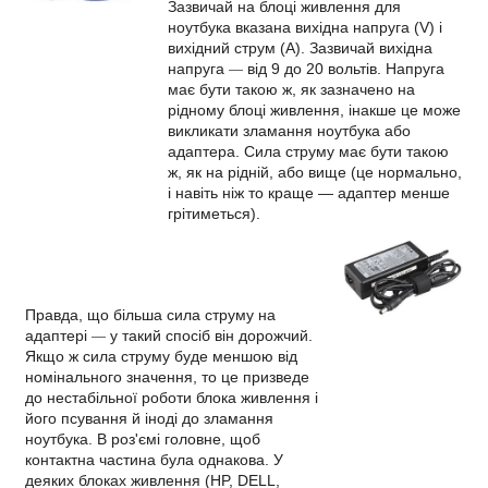
Зазвичай на блоці живлення для
ноутбука вказана вихідна напруга (V) і
вихідний струм (A). Зазвичай вихідна
напруга
від 9 до 20 вольтів. Напруга
—
має бути такою ж, як зазначено на
рідному блоці живлення, інакше це може
викликати зламання ноутбука або
адаптера. Сила струму має бути такою
ж, як на рідній, або вище (це нормально,
і навіть ніж то краще — адаптер менше
грітиметься).
Правда, що більша сила струму на
адаптері
у такий спосіб він дорожчий.
—
Якщо ж сила струму буде меншою від
номінального значення, то це призведе
до нестабільної роботи блока живлення і
його псування й іноді до зламання
ноутбука. В роз'ємі головне, щоб
контактна частина була однакова. У
деяких блоках живлення (HP, DELL,