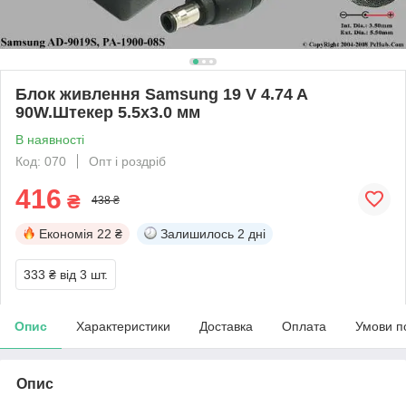
Блок живлення Samsung 19 V 4.74 A
90W.Штекер 5.5х3.0 мм
В наявності
Код: 070
Опт і роздріб
416
₴
438 ₴
Економія
22 ₴
Залишилось
2 дні
333 ₴
від 3 шт.
Опис
Характеристики
Доставка
Оплата
Умови п
Опис