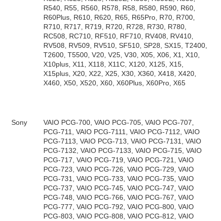
R540, R55, R560, R578, R58, R580, R590, R60,
R60Plus, R610, R620, R65, R65Pro, R70, R700,
R710, R717, R719, R720, R728, R730, R780,
RC508, RC710, RF510, RF710, RV408, RV410,
RV508, RV509, RV510, SF510, SP28, SX15, T2400,
T2600, T5500, V20, V25, V30, X05, X06, X1, X10,
X10plus, X11, X118, X11C, X120, X125, X15,
X15plus, X20, X22, X25, X30, X360, X418, X420,
X460, X50, X520, X60, X60Plus, X60Pro, X65
Sony
VAIO PCG-700, VAIO PCG-705, VAIO PCG-707,
PCG-711, VAIO PCG-7111, VAIO PCG-7112, VAIO
PCG-7113, VAIO PCG-713, VAIO PCG-7131, VAIO
PCG-7132, VAIO PCG-7133, VAIO PCG-715, VAIO
PCG-717, VAIO PCG-719, VAIO PCG-721, VAIO
PCG-723, VAIO PCG-726, VAIO PCG-729, VAIO
PCG-731, VAIO PCG-733, VAIO PCG-735, VAIO
PCG-737, VAIO PCG-745, VAIO PCG-747, VAIO
PCG-748, VAIO PCG-766, VAIO PCG-767, VAIO
PCG-777, VAIO PCG-792, VAIO PCG-800, VAIO
PCG-803, VAIO PCG-808, VAIO PCG-812, VAIO