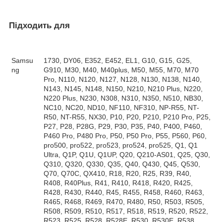
Підходить для
Samsu
1730, DY06, E352, E452, EL1, G10, G15, G25,
ng
G910, M30, M40, M40plus, M50, M55, M70, M70
Pro, N110, N120, N127, N128, N130, N138, N140,
N143, N145, N148, N150, N210, N210 Plus, N220,
N220 Plus, N230, N308, N310, N350, N510, NB30,
NC10, NC20, ND10, NF110, NF310, NP-R55, NT-
R50, NT-R55, NX30, P10, P20, P210, P210 Pro, P25,
P27, P28, P28G, P29, P30, P35, P40, P400, P460,
P460 Pro, P480 Pro, P50, P50 Pro, P55, P560, P60,
pro500, pro522, pro523, pro524, pro525, Q1, Q1
Ultra, Q1P, Q1U, Q1UP, Q20, Q210-AS01, Q25, Q30,
Q310, Q320, Q330, Q35, Q40, Q430, Q45, Q530,
Q70, Q70C, QX410, R18, R20, R25, R39, R40,
R408, R40Plus, R41, R410, R418, R420, R425,
R428, R430, R440, R45, R455, R458, R460, R463,
R465, R468, R469, R470, R480, R50, R503, R505,
R508, R509, R510, R517, R518, R519, R520, R522,
R523, R525, R528, R528E, R530, R530E, R538,