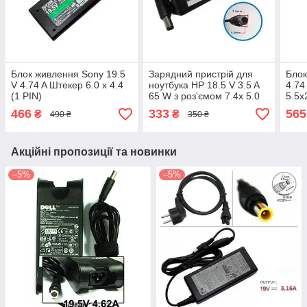
Блок живлення Sony 19.5
Зарядний пристрій для
Блок
V 4.74 A Штекер 6.0 x 4.4
ноутбука HP 18.5 V 3.5 A
4.74
(1 PIN)
65 W з роз'ємом 7.4х 5.0
5.5х
466
333
565
₴
₴
490 ₴
350 ₴
Акційні пропозиції та новинки
–5%
–5%