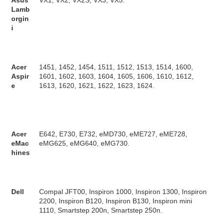
Asus
VX1, VX2, VX2S, VX3, VX5.
Lamb
orgin
i
Acer
1451, 1452, 1454, 1511, 1512, 1513, 1514, 1600,
Aspir
1601, 1602, 1603, 1604, 1605, 1606, 1610, 1612,
e
1613, 1620, 1621, 1622, 1623, 1624.
Acer
E642, E730, E732, eMD730, eME727, eME728,
eMac
eMG625, eMG640, eMG730.
hines
Dell
Compal JFT00, Inspiron 1000, Inspiron 1300, Inspiron
2200, Inspiron B120, Inspiron B130, Inspiron mini
1110, Smartstep 200n, Smartstep 250n.