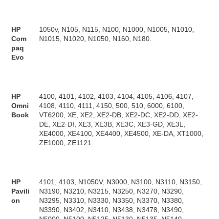
HP
1050v, N105, N115, N100, N1000, N1005, N1010,
Com
N1015, N1020, N1050, N160, N180.
paq
Evo
HP
4100, 4101, 4102, 4103, 4104, 4105, 4106, 4107,
Omni
4108, 4110, 4111, 4150, 500, 510, 6000, 6100,
Book
VT6200, XE, XE2, XE2-DB, XE2-DC, XE2-DD, XE2-
DE, XE2-DI, XE3, XE3B, XE3C, XE3-GD, XE3L,
XE4000, XE4100, XE4400, XE4500, XE-DA, XT1000,
ZE1000, ZE1121
HP
4101, 4103, N1050V, N3000, N3100, N3110, N3150,
Pavili
N3190, N3210, N3215, N3250, N3270, N3290,
on
N3295, N3310, N3330, N3350, N3370, N3380,
N3390, N3402, N3410, N3438, N3478, N3490,