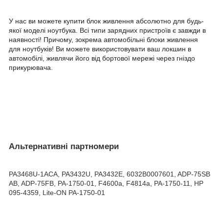
У нас ви можете купити блок живлення абсолютно для будь-
якої моделі ноутбука. Всі типи зарядних пристроїв є завжди в
наявності! Причому, зокрема автомобільні блоки живлення
для ноутбуків! Ви можете використовувати ваш локшин в
автомобілі, живлячи його від бортової мережі через гніздо
прикурювача.
Альтернативні партномери
PA3468U-1ACA, PA3432U, PA3432E, 6032B0007601, ADP-75SB
AB, ADP-75FB, PA-1750-01, F4600a, F4814a, PA-1750-11, HP
095-4359, Lite-ON PA-1750-01