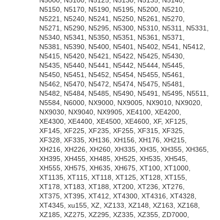
N5000, N5100, N5125, N5130, N5135, N5140,
N5150, N5170, N5190, N5195, N5200, N5210,
N5221, N5240, N5241, N5250, N5261, N5270,
N5271, N5290, N5295, N5300, N5310, N5311, N5331,
N5340, N5341, N5350, N5351, N5361, N5371,
N5381, N5390, N5400, N5401, N5402, N541, N5412,
N5415, N5420, N5421, N5422, N5425, N5430,
N5435, N5440, N5441, N5442, N5444, N5445,
N5450, N5451, N5452, N5454, N5455, N5461,
N5462, N5470, N5472, N5474, N5475, N5481,
N5482, N5484, N5485, N5490, N5491, N5495, N5511,
N5584, N6000, NX9000, NX9005, NX9010, NX9020,
NX9030, NX9040, NX9905, XE4100, XE4200,
XE4300, XE4400, XE4500, XE4600, XF, XF125,
XF145, XF225, XF235, XF255, XF315, XF325,
XF328, XF335, XH136, XH156, XH176, XH215,
XH216, XH226, XH260, XH335, XH35, XH355, XH365,
XH395, XH455, XH485, XH525, XH535, XH545,
XH555, XH575, XH635, XH675, XT100, XT1000,
XT1135, XT115, XT118, XT125, XT128, XT155,
XT178, XT183, XT188, XT200, XT236, XT276,
XT375, XT395, XT412, XT4300, XT4316, XT4328,
XT4345, xu155, XZ, XZ133, XZ148, XZ163, XZ168,
XZ185, XZ275, XZ295, XZ335, XZ355, ZD7000,