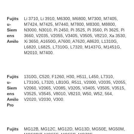
Fujits
Li 3710, Li 3910, M6300, M6800, M7300, M7405,
u-
M7424, M7425, M7440, M7800, M8300, M8800,
Siem
N3000, N3010, Pi 2450, Pi 3525, Pi 3560, Pi 3625, Pi
ens
3660, V2035, V2055, V3405, V3505, V8210, Xa 3530,
Amilo
Xi 3650, A1650G, A7600, A7620, A8620, L1310G,
L6820, L6825, L7310G, L7320, M1437G, M1451G,
M2010, M7400.
Fujits
1310G, C520, F1260, H30, H511, L450, L7310,
u-
L7310G, L7320, LB10G, R511, V2000, V2035, V2055,
Siem
V2060, V2065, V2085, V3205, V3405, V3505, V3515,
ens
V3525, V3545, V8010, V8210, W50, W52, 564,
Amilo
V2020, V2030, V300.
Pro
Fujits
MG12B, MG12C, MG12D, MG13D, MG50E, MG50M,