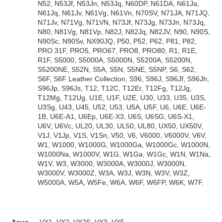
N52, N53Jf, N53Jn, N53Jq, N60DP, N61DA, N61Ja,
N61Jq, N61Jv, N61Vg, N61Vn, N70SV, N71JA, N71JQ,
N71Jv, N71Vg, N71VN, N73Jf, N73Jg, N73Jn, N73Jq,
N80, N81Vg, N81Vp, N82J, N82Jq, N82JV, N90, N90S,
N90Sc, N90Sv, NX90JQ, P50, P52, P62, P81, P82,
PRO 31F, PRO5, PRO67, PRO8, PRO80, R1, R1E,
R1F, S5000, S5000A, S5000N, S5200A, S5200N,
S5200NE, S52N, S5A, S5N, S5NE, S5NP, S6, S62,
S6F, S6F Leather Collection, S96, S96J, S96Jf, S96Jh,
S96Jp, S96Js, T12, T12C, T12Er, T12Fg, T12Jg,
T12Mg, T12Ug, U1E, U1F, U2E, U30, U33, U35, U3S,
U3Sg, U43, U45, U52, U53, U5A, U5F, U6, U6E, U6E-
1B, U6E-A1, U6Ep, U6E-X3, U6S, U6SG, U6S-X1,
U6V, U6Vc, UL20, UL30, UL50, UL80, UX50, UX50V,
V1J, V1Jp, V1S, V1Sn, V50, V6, V6000, V6000V, V6V,
W1, W1000, W1000G, W1000Ga, W1000Gc, W1000N,
W1000Na, W1000V, W1G, W1Ga, W1Gc, W1N, W1Na,
W1V, W3, W3000, W3000A, W3000J, W3000N,
W3000V, W3000Z, W3A, W3J, W3N, W3V, W3Z,
W5000A, W5A, W5Fe, W6A, W6F, W6FP, W6K, W7F.