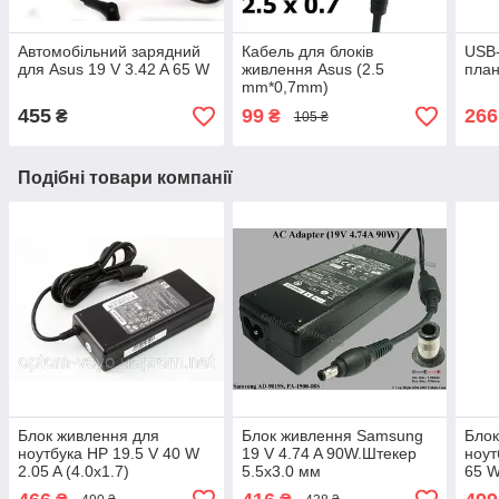
Автомобільний зарядний
Кабель для блоків
USB-
для Asus 19 V 3.42 A 65 W
живлення Asus (2.5
план
mm*0,7mm)
455
99
266
₴
₴
105 ₴
Подібні товари компанії
Блок живлення для
Блок живлення Samsung
Блок
ноутбука HP 19.5 V 40 W
19 V 4.74 A 90W.Штекер
ноут
2.05 A (4.0x1.7)
5.5х3.0 мм
65 W
4.8х