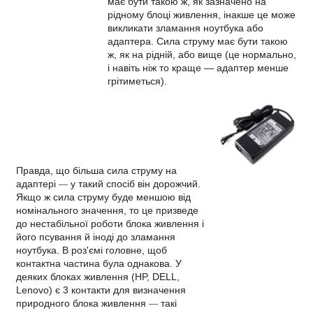
має бути такою ж, як зазначено на
рідному блоці живлення, інакше це може
викликати зламання ноутбука або
адаптера. Сила струму має бути такою
ж, як на рідній, або вище (це нормально,
і навіть ніж то краще — адаптер менше
грітиметься).
Правда, що більша сила струму на
адаптері
у такий спосіб він дорожчий.
—
Якщо ж сила струму буде меншою від
номінального значення, то це призведе
до нестабільної роботи блока живлення і
його псування й іноді до зламання
ноутбука. В роз'ємі головне, щоб
контактна частина була однакова. У
деяких блоках живлення (HP, DELL,
Lenovo) є 3 контакти для визначення
природного блока живлення
такі
—