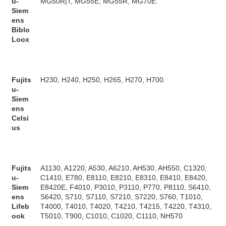
u-
MG50R|T, MG55E, MG55R, MG70E.
Siem
ens
Biblo
Loox
Fujits
H230, H240, H250, H265, H270, H700.
u-
Siem
ens
Celsi
us
Fujits
A1130, A1220, A530, A6210, AH530, AH550, C1320,
u-
C1410, E780, E8110, E8210, E8310, E8410, E8420,
Siem
E8420E, F4010, P3010, P3110, P770, P8110, S6410,
ens
S6420, S710, S7110, S7210, S7220, S760, T1010,
Lifeb
T4000, T4010, T4020, T4210, T4215, T4220, T4310,
ook
T5010, T900, C1010, C1020, C1110, NH570