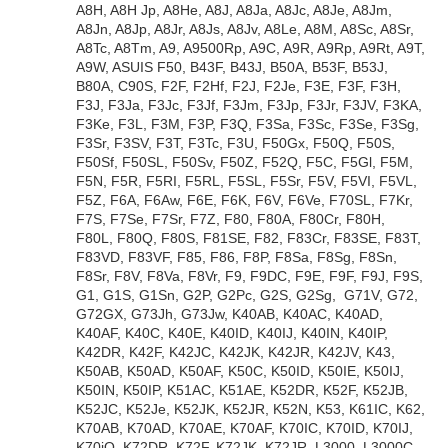
A8H, A8H Jp, A8He, A8J, A8Ja, A8Jc, A8Je, A8Jm,
A8Jn, A8Jp, A8Jr, A8Js, A8Jv, A8Le, A8M, A8Sc, A8Sr,
A8Tc, A8Tm, A9, A9500Rp, A9C, A9R, A9Rp, A9Rt, A9T,
A9W, ASUIS F50, B43F, B43J, B50A, B53F, B53J,
B80A, C90S, F2F, F2Hf, F2J, F2Je, F3E, F3F, F3H,
F3J, F3Ja, F3Jc, F3Jf, F3Jm, F3Jp, F3Jr, F3JV, F3KA,
F3Ke, F3L, F3M, F3P, F3Q, F3Sa, F3Sc, F3Se, F3Sg,
F3Sr, F3SV, F3T, F3Tc, F3U, F50Gx, F50Q, F50S,
F50Sf, F50SL, F50Sv, F50Z, F52Q, F5C, F5Gl, F5M,
F5N, F5R, F5RI, F5RL, F5SL, F5Sr, F5V, F5VI, F5VL,
F5Z, F6A, F6Aw, F6E, F6K, F6V, F6Ve, F70SL, F7Kr,
F7S, F7Se, F7Sr, F7Z, F80, F80A, F80Cr, F80H,
F80L, F80Q, F80S, F81SE, F82, F83Cr, F83SE, F83T,
F83VD, F83VF, F85, F86, F8P, F8Sa, F8Sg, F8Sn,
F8Sr, F8V, F8Va, F8Vr, F9, F9DC, F9E, F9F, F9J, F9S,
G1, G1S, G1Sn, G2P, G2Pc, G2S, G2Sg, G71V, G72,
G72GX, G73Jh, G73Jw, K40AB, K40AC, K40AD,
K40AF, K40C, K40E, K40ID, K40IJ, K40IN, K40IP,
K42DR, K42F, K42JC, K42JK, K42JR, K42JV, K43,
K50AB, K50AD, K50AF, K50C, K50ID, K50IE, K50IJ,
K50IN, K50IP, K51AC, K51AE, K52DR, K52F, K52JB,
K52JC, K52Je, K52JK, K52JR, K52N, K53, K61IC, K62,
K70AB, K70AD, K70AE, K70AF, K70IC, K70ID, K70IJ,
K70iO, K72DR, K72F, K72JK, K72JR, L3000, L3000C,