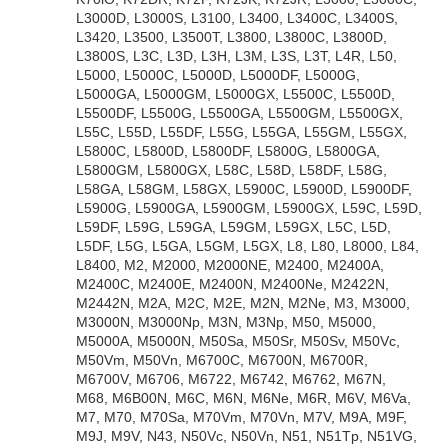
L3000D, L3000S, L3100, L3400, L3400C, L3400S,
L3420, L3500, L3500T, L3800, L3800C, L3800D,
L3800S, L3C, L3D, L3H, L3M, L3S, L3T, L4R, L50,
L5000, L5000C, L5000D, L5000DF, L5000G,
L5000GA, L5000GM, L5000GX, L5500C, L5500D,
L5500DF, L5500G, L5500GA, L5500GM, L5500GX,
L55C, L55D, L55DF, L55G, L55GA, L55GM, L55GX,
L5800C, L5800D, L5800DF, L5800G, L5800GA,
L5800GM, L5800GX, L58C, L58D, L58DF, L58G,
L58GA, L58GM, L58GX, L5900C, L5900D, L5900DF,
L5900G, L5900GA, L5900GM, L5900GX, L59C, L59D,
L59DF, L59G, L59GA, L59GM, L59GX, L5C, L5D,
L5DF, L5G, L5GA, L5GM, L5GX, L8, L80, L8000, L84,
L8400, M2, M2000, M2000NE, M2400, M2400A,
M2400C, M2400E, M2400N, M2400Ne, M2422N,
M2442N, M2A, M2C, M2E, M2N, M2Ne, M3, M3000,
M3000N, M3000Np, M3N, M3Np, M50, M5000,
M5000A, M5000N, M50Sa, M50Sr, M50Sv, M50Vc,
M50Vm, M50Vn, M6700C, M6700N, M6700R,
M6700V, M6706, M6722, M6742, M6762, M67N,
M68, M6B00N, M6C, M6N, M6Ne, M6R, M6V, M6Va,
M7, M70, M70Sa, M70Vm, M70Vn, M7V, M9A, M9F,
M9J, M9V, N43, N50Vc, N50Vn, N51, N51Tp, N51VG,