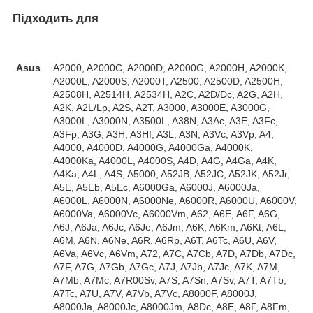
Підходить для
Asus
A2000, A2000C, A2000D, A2000G, A2000H, A2000K,
A2000L, A2000S, A2000T, A2500, A2500D, A2500H,
A2508H, A2514H, A2534H, A2C, A2D/Dc, A2G, A2H,
A2K, A2L/Lp, A2S, A2T, A3000, A3000E, A3000G,
A3000L, A3000N, A3500L, A38N, A3Ac, A3E, A3Fc,
A3Fp, A3G, A3H, A3Hf, A3L, A3N, A3Vc, A3Vp, A4,
A4000, A4000D, A4000G, A4000Ga, A4000K,
A4000Ka, A4000L, A4000S, A4D, A4G, A4Ga, A4K,
A4Ka, A4L, A4S, A5000, A52JB, A52JC, A52JK, A52Jr,
A5E, A5Eb, A5Ec, A6000Ga, A6000J, A6000Ja,
A6000L, A6000N, A6000Ne, A6000R, A6000U, A6000V,
A6000Va, A6000Vc, A6000Vm, A62, A6E, A6F, A6G,
A6J, A6Ja, A6Jc, A6Je, A6Jm, A6K, A6Km, A6Kt, A6L,
A6M, A6N, A6Ne, A6R, A6Rp, A6T, A6Tc, A6U, A6V,
A6Va, A6Vc, A6Vm, A72, A7C, A7Cb, A7D, A7Db, A7Dc,
A7F, A7G, A7Gb, A7Gc, A7J, A7Jb, A7Jc, A7K, A7M,
A7Mb, A7Mc, A7R00Sv, A7S, A7Sn, A7Sv, A7T, A7Tb,
A7Tc, A7U, A7V, A7Vb, A7Vc, A8000F, A8000J,
A8000Ja, A8000Jc, A8000Jm, A8Dc, A8E, A8F, A8Fm,