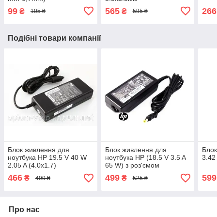
99
565
266
₴
₴
105 ₴
595 ₴
Подібні товари компанії
Блок живлення для
Блок живлення для
Блок
ноутбука HP 19.5 V 40 W
ноутбука HP (18.5 V 3.5 A
3.42
2.05 A (4.0x1.7)
65 W) з роз'ємом
4.8х1.7мм
466
499
599
₴
₴
490 ₴
525 ₴
Про нас