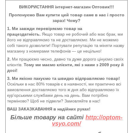
ВИКОРИСТАННЯ інтернет-магазин Оптовик!!!
Пропонуємо Вам купити цей товар саме в нас і просто
зараз! Чому?
1. Ми завжди перевіряємо товар на
працездатність.
Якщо товар не робочий або має брак, ми
його не відправляємо та не доставляємо. Ми не можемо
собі такого дозволити! Портувати репутацію та міняти назву
магазину з номерами телефонів — це нецільно!
2.
Ми працюємо чесно, давно та дуже дорого цінуємо своїх
клієнтів.
Тому ми маємо клієнти, які з нами з 2009 року й
досі!
3. Ми якісно пакуємо та швидко відправляємо товар!
Оскільки в нас 80% товарів є в наявності, ми практично всі
замовлення доставляємо того ж дня або відправляємо їх
кур'єрськими службами день на день. Вам потрібно
терміново? Щоб не підвели? Замовляйте в нас!
ВАШ ЗАКАЗКАВАННЯ в надійних руках!
Більше товару на сайті
http://optom-
vsyo.com/