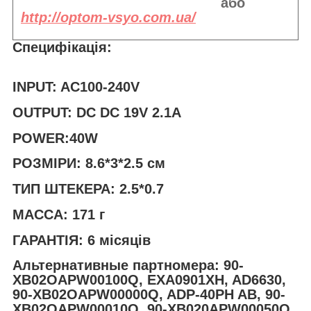
або
http://optom-vsyo.com.ua/
Специфікація:
INPUT: AC100-240V
OUTPUT: DC DC 19V 2.1A
POWER:40W
РОЗМІРИ: 8.6*3*2.5 см
ТИП ШТЕКЕРА: 2.5*0.7
МАССА: 171 г
ГАРАНТІЯ: 6 місяців
Альтернативные партномера: 90-
XB02OAPW00100Q, EXA0901XH, AD6630,
90-XB02OAPW00000Q, ADP-40PH AB, 90-
XB02OAPW00010Q, 90-XB020APW00050Q,