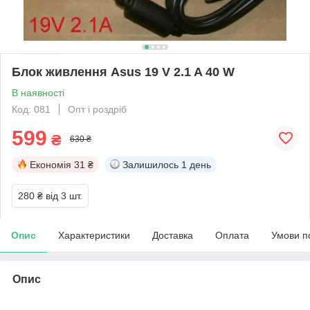
Блок живлення Asus 19 V 2.1 A 40 W
В наявності
Код: 081
Опт і роздріб
599
₴
630 ₴
Економія
31 ₴
Залишилось
1 день
280 ₴
від 3 шт.
Опис
Характеристики
Доставка
Оплата
Умови п
Опис