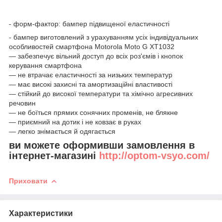
- форм-фактор: бампер підвищеної еластичності
- бампер виготовлений з урахуванням усіх індивідуальних
особливостей смартфона Motorola Moto G XT1032
― забезпечує вільний доступ до всіх роз'ємів і кнопок
керування смартфона
― не втрачає еластичності за низьких температур
― має високі захисні та амортизаційні властивості
― стійкий до високої температури та хімічно агресивних
речовин
― не боїться прямих сонячних променів, не блякне
— приємний на дотик і не ковзає в руках
― легко знімається й одягається
ви можете оформивши замовлення в
інтернет-магазині
http://optom-vsyo.com/
Приховати
Характеристики