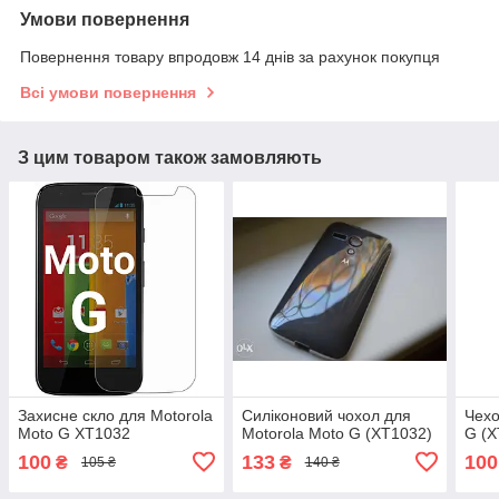
Умови повернення
Повернення товару впродовж 14 днів за рахунок покупця
Всі умови повернення
З цим товаром також замовляють
Захисне скло для Motorola
Силіконовий чохол для
Чехо
Moto G XT1032
Motorola Moto G (XT1032)
G (X
100
133
100
₴
₴
105 ₴
140 ₴