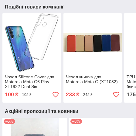
Подібні товари компанії
Чохол Silicone Cover для
Чехол книжка для
TPU 
Motorola Moto G6 Play
Motorola Moto G (XT1032)
Moto
XT1922 Dual Sim
блис
100
233
175
₴
₴
105 ₴
245 ₴
Акційні пропозиції та новинки
–5%
–5%