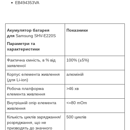
EB494353VA
Акумулятор батарея
Показники
для
Samsung SHV-E220S
Параметри та
характеристики
Фактична ємність, в % від
100% (±5%)
заявленої
Корпус елемента живлення
алюміній
(для Li-ion)
Робоча платформа
>46 хв
елемента живлення
Внутрішній опір елемента
<=80 mOm
живлення
Кількість циклів заряджання/
500 циклів
розряджання, що не
призводять до значного