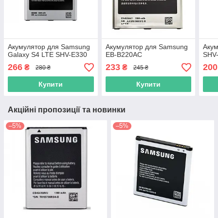
Акумулятор для Samsung
Акумулятор для Samsung
Акум
Galaxy S4 LTE SHV-E330
EB-B220AC
SHV
266
233
200
₴
₴
280 ₴
245 ₴
Купити
Купити
Акційні пропозиції та новинки
–5%
–5%