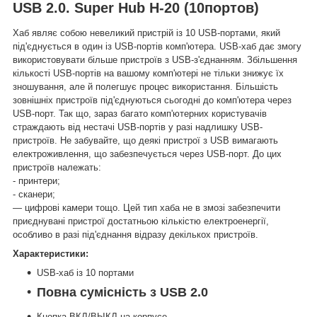
USB 2.0. Super Hub H-20 (10портов)
Хаб являє собою невеликий пристрій із 10 USB-портами, який
під'єднується в один із USB-портів комп'ютера. USB-хаб дає змогу
використовувати більше пристроїв з USB-з'єднанням. Збільшення
кількості USB-портів на вашому комп'ютері не тільки знижує їх
зношування, але й полегшує процес використання. Більшість
зовнішніх пристроїв під'єднуються сьогодні до комп'ютера через
USB-порт. Так що, зараз багато комп'ютерних користувачів
страждають від нестачі USB-портів у разі надлишку USB-
пристроїв. Не забувайте, що деякі пристрої з USB вимагають
електроживлення, що забезпечується через USB-порт. До цих
пристроїв належать:
- принтери;
- сканери;
— цифрові камери тощо. Цей тип хаба не в змозі забезпечити
приєднувані пристрої достатньою кількістю електроенергії,
особливо в разі під'єднання відразу декількох пристроїв.
Характеристики:
USB-хаб із 10 портами
Повна сумісність з USB 2.0
Кнопка ВКЛ/ВЫКЛ на корпусе