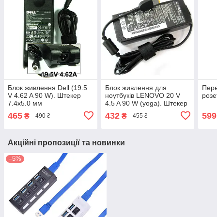
Блок живлення Dell (19.5
Блок живлення для
Пере
V 4.62 A 90 W). Штекер
ноутбуків LENOVO 20 V
розе
7.4х5.0 мм
4.5 A 90 W (yoga). Штекер
(USB)
465
432
599
₴
₴
490 ₴
455 ₴
Акційні пропозиції та новинки
–5%