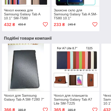
Чехол книжка для
Захисне скло для
Samsung Galaxy Tab A
Samsung Galaxy Tab A SM-
10.1'' SM-T580
T580 10.1"
432
233
₴
₴
455 ₴
245 ₴
Подібні товари компанії
Чохол для Samsung
Чохол для планшета
Чехо
Galaxy Tab A SM-T280 7"
Samsung Galaxy Tab A7
Sams
Lite SM-T225
10.1
366
365
432
₴
₴
385 ₴
385 ₴