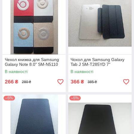
Чехол книжка для Samsung
Чохол для Samsung Galaxy
Galaxy Note 8.0" SM-N5110
Tab J SM-T285YD 7"
В наявності
В наявності
266
366
₴
₴
280 ₴
385 ₴
–5%
–5%