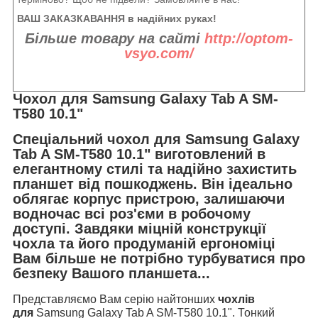
ВАШ ЗАКАЗКАВАННЯ в надійних руках!
Більше товару на сайті
http://optom-
vsyo.com/
Чохол для Samsung Galaxy Tab A SM-
T580 10.1"
Спеціальний чохол для Samsung Galaxy
Tab A SM-T580 10.1" виготовлений в
елегантному стилі та надійно захистить
планшет від пошкоджень. Він ідеально
облягає корпус пристрою, залишаючи
водночас всі роз'єми в робочому
доступі. Завдяки міцній конструкції
чохла та його продуманій ергономіці
Вам більше не потрібно турбуватися про
безпеку Вашого планшета...
Представляємо Вам серію найтонших
чохлів
для
Samsung Galaxy Tab A SM-T580 10.1". Тонкий