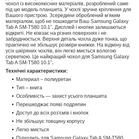
чохол із високоякісних матеріалів, розроблений саме
під цю модель планшета. У чохлі зручне кріплення для
Вашого пристрою. Зсередини оброблений м'яким
матеріалом, щоб не пошкодити Ваш Samsung Galaxy
Tab A SM-T580 10.1". Дисплей і кнопки залишаються
відкриті. Не ковзає на різних поверхнях і не
забруднюється. Верхня деталь чохла дуже тонка, що
практично не збільшує розміри книжки. На відміну від
усіх шкіряних чохлів, він легко миється вологою
серветкою. Це найкращий чохол для Samsung Galaxy
Tab A SM-T580 10.1"
.
Технічні характеристики:
Материал – полиуретан
Тип – книга
Особливість — захист усього планшета
Перешкоджає появі подряпин
Доступ до всіх роз'ємів і кнопок
Не збільшує товщину корпусу
Легко миється
Підходить для Samsung Galaxy Tab A SM-T580