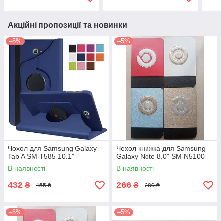
Акційні пропозиції та новинки
–5%
–5%
Чохол для Samsung Galaxy
Чехол книжка для Samsung
Tab A SM-T585 10.1"
Galaxy Note 8.0" SM-N5100
В наявності
В наявності
432
266
₴
₴
455 ₴
280 ₴
–5%
–5%