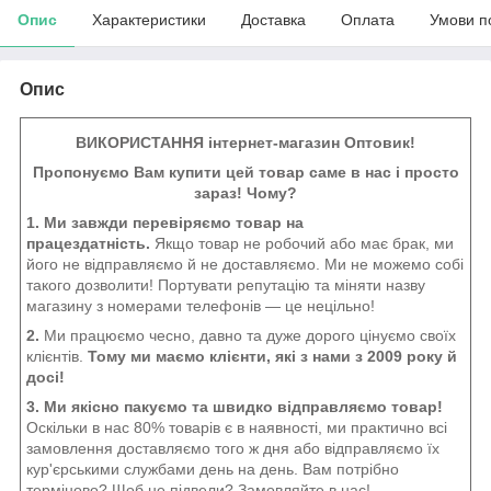
Опис
Характеристики
Доставка
Оплата
Умови п
Опис
ВИКОРИСТАННЯ інтернет-магазин Оптовик!
Пропонуємо Вам купити цей товар саме в нас і просто
зараз! Чому?
1. Ми завжди перевіряємо товар на
працездатність.
Якщо товар не робочий або має брак, ми
його не відправляємо й не доставляємо. Ми не можемо собі
такого дозволити! Портувати репутацію та міняти назву
магазину з номерами телефонів — це нецільно!
2.
Ми працюємо чесно, давно та дуже дорого цінуємо своїх
клієнтів.
Тому ми маємо клієнти, які з нами з 2009 року й
досі!
3. Ми якісно пакуємо та швидко відправляємо товар!
Оскільки в нас 80% товарів є в наявності, ми практично всі
замовлення доставляємо того ж дня або відправляємо їх
кур'єрськими службами день на день. Вам потрібно
терміново? Щоб не підвели? Замовляйте в нас!