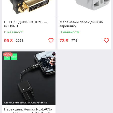
ПЕРЕХОДНИК шт.HDMI —
Мережевий перехідник на
гн.DVI-D
євровилку
В наявності
В наявності
99
73
₴
₴
105 ₴
77 ₴
–5%
Перехідник Remax RL-LA03a