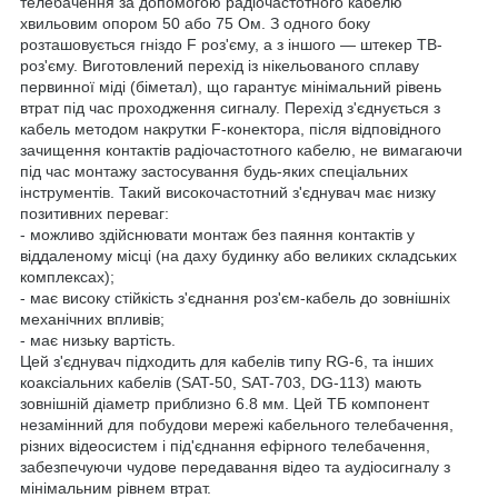
телебачення за допомогою радіочастотного кабелю
хвильовим опором 50 або 75 Ом. З одного боку
розташовується гніздо F роз'єму, а з іншого — штекер ТВ-
роз'єму. Виготовлений перехід із нікельованого сплаву
первинної міді (біметал), що гарантує мінімальний рівень
втрат під час проходження сигналу. Перехід з'єднується з
кабель методом накрутки F-конектора, після відповідного
зачищення контактів радіочастотного кабелю, не вимагаючи
під час монтажу застосування будь-яких спеціальних
інструментів. Такий високочастотний з'єднувач має низку
позитивних переваг:
- можливо здійснювати монтаж без паяння контактів у
віддаленому місці (на даху будинку або великих складських
комплексах);
- має високу стійкість з'єднання роз'єм-кабель до зовнішніх
механічних впливів;
- має низьку вартість.
Цей з'єднувач підходить для кабелів типу RG-6, та інших
коаксіальних кабелів (SAT-50, SAT-703, DG-113) мають
зовнішній діаметр приблизно 6.8 мм. Цей ТБ компонент
незамінний для побудови мережі кабельного телебачення,
різних відеосистем і під'єднання ефірного телебачення,
забезпечуючи чудове передавання відео та аудіосигналу з
мінімальним рівнем втрат.