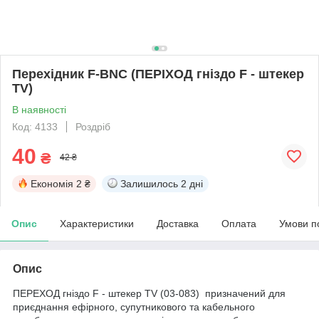
Перехідник F-BNC (ПЕРІХОД гніздо F - штекер
TV)
В наявності
Код: 4133
Роздріб
40
₴
42 ₴
Економія
2 ₴
Залишилось
2 дні
Опис
Характеристики
Доставка
Оплата
Умови п
Опис
ПЕРЕХОД гніздо F - штекер TV (03-083) призначений для
приєднання ефірного, супутникового та кабельного