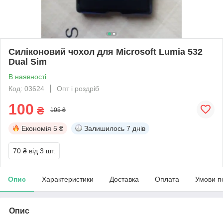
Силіконовий чохол для Microsoft Lumia 532
Dual Sim
В наявності
Код: 03624
Опт і роздріб
100
₴
105 ₴
Економія
5 ₴
Залишилось
7 днів
70 ₴
від 3 шт.
Опис
Характеристики
Доставка
Оплата
Умови п
Опис