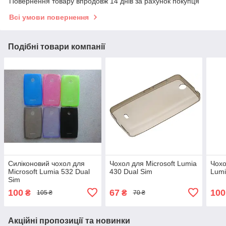
Повернення товару впродовж 14 днів за рахунок покупця
Всі умови повернення
Подібні товари компанії
Силіконовий чохол для
Чохол для Microsoft Lumia
Чохо
Microsoft Lumia 532 Dual
430 Dual Sim
Lumi
Sim
100
67
100
₴
₴
105 ₴
70 ₴
Акційні пропозиції та новинки