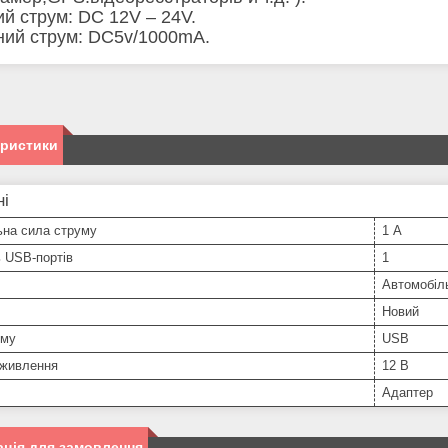
ий струм: DC 12V – 24V.
ний струм: DC5v/1000mA.
еристики
ні
ьна сила струму
1 А
ь USB-портів
1
Автомобіл
Новий
єму
USB
 живлення
12 В
Адаптер
ція для замовлення