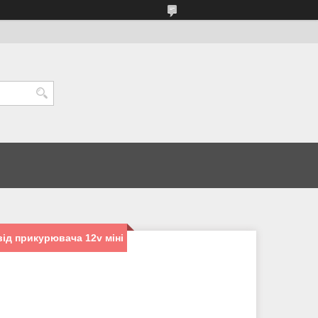
ід прикурювача 12v міні