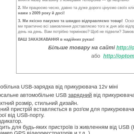
2.
Ми працюємо чесно, давно та дуже дорого цінуємо своїх клі
нами з 2009 року й досі!
3. Ми якісно пакуємо та швидко відправляємо товар!
Оскіл
ми практично всі замовлення доставляємо того ж дня або від
день на день. Вам потрібно терміново? Щоб не підвели? Замов
ВАШ ЗАКАЗКАВАННЯ в надійних руках!
Більше товару на сайті
http:/
або
http://opto
обільна USB-зарядка від прикурювача 12v міні
рсальне автомобільне USB
зарядний
від прикурювача
ктний розмір, стильний дизайн.
ний пристрій вставляється в роз'єм для прикурювача 
рої від USB-порту.
ндикатор.
дить для будь-яких пристроїв із живленням від USB 
амер,GPS.відеореєстраторів и т.д. ).