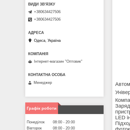
+380634427506
+380634427506
Одеса, Україна
Інтернет-магазин "Оптовик"
Менеджер
Автом
Уніве
Компа
Заряд
Графік роботи
прист
LED і
Понеділок
08:00
20:00
Підхо
Вівторок
08:00
20:00
фоток