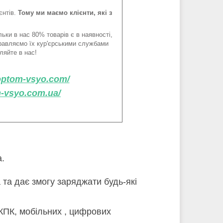
єнтів.
Тому ми маємо клієнти, які з
ьки в нас 80% товарів є в наявності,
правляємо їх кур'єрськими службами
ляйте в нас!
/optom-vsyo.com/
m-vsyo.com.ua/
.
та дає змогу заряджати будь-які
(КПК, мобільних , цифрових