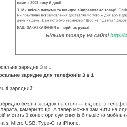
нами з 2009 року й досі!
3. Ми якісно пакуємо та швидко відправляємо товар!
Оскіл
ми практично всі замовлення доставляємо того ж дня або від
день на день. Вам потрібно терміново? Щоб не підвели? Замов
ВАШ ЗАКАЗКАВАННЯ в надійних руках!
Більше товару на сайті
http:/
рсальне зарядне 3 в 1
рсальне зарядне для телефонів 3 в 1
ulti-зарядний:
абридло безліч зарядок на столі — від свого телефон
парата, камери тощо. А тепер можна замінити на од
рій містить 3 конектори сумісних із більшістю мобіль
на з: Micro USB, Type-C та iPhone.