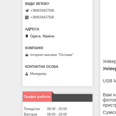
+380634427506
+380634427506
Одеса, Україна
Інтернет-магазин "Оптовик"
Уніве
Уніве
Менеджер
USB M
Вам н
Графік роботи
фотоа
прист
Понеділок
08:00
20:00
Суміс
Вівторок
08:00
20:00