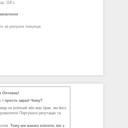
од:
118 c
замовлення
нів
за рахунок покупця
н Оптовик!
 і просто зараз! Чому?
вар не робочий або має брак, ми його
дозволити! Портувати репутацію та
єнтів.
Тому ми маємо клієнти, які з