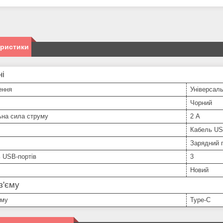
еристики
ні
ення
Універсал
Чорний
ьна сила струму
2 А
Кабель U
Зарядний 
ь USB-портів
3
Новий
з'єму
єму
Type-C