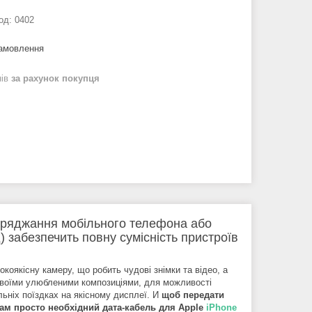
од:
0402
замовлення
нів
за рахунок покупця
заряджання мобільного телефона або
) забезпечить повну сумісність пристроїв
окоякісну камеру, що робить чудові знімки та відео, а
 своїми улюбленими композиціями, для можливості
ьніх поїздках на якісному дисплеї. И
щоб передати
Вам просто необхідний дата-кабель для Apple
iPhone