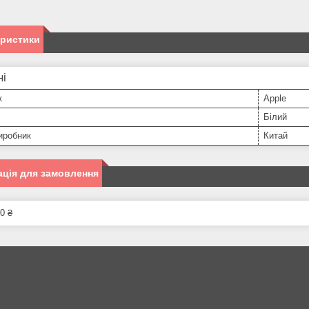
еристики
ні
к
Apple
Білий
иробник
Китай
ція для замовлення
0 ₴