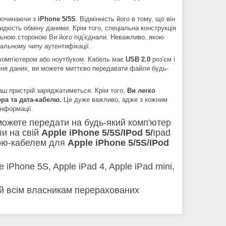
очинаючи з
iPhone 5/5S
. Відмінність його в тому, що він
идкість обміну даними. Крім того, спеціальна конструкція
ьною стороною Ви його під'єднали. Неважливо, якою
альному чипу аутентифікації.
 комп'ютером або ноутбуком. Кабель має
USB 2.0
роз'єм і
ання даних, ви можете миттєво передавати файли будь-
Ваш пристрій заряджатиметься. Крім того,
Ви легко
ра та дата-кабелю.
Це дуже важливо, адже з кожним
нформації.
можете передати на будь-який комп'ютер
ли на свій
Apple iPhone 5/5S/
IPod 5/
Ipad
атою-кабелем для
Apple iPhone 5/5S/
IPod
iPhone 5S, Apple iPad 4, Apple iPad mini,
ий всім власникам перерахованих