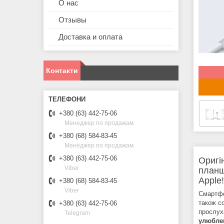
О нас
Отзывы
Доставка и оплата
Контакти
+380 (63) 442-75-06
Менеджер по продажам
+380 (68) 584-83-45
Менеджер по продажам
+380 (63) 442-75-06
Оригі
Viber
планш
Apple
+380 (68) 584-83-45
Viber
Смартф
також с
+380 (63) 442-75-06
прослух
Telegram
улюблен