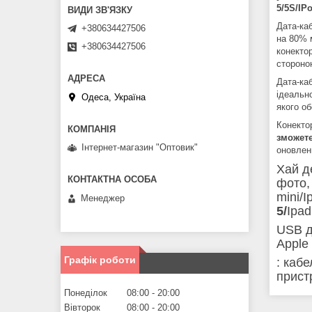
5/5S/
IPo
Дата-ка
+380634427506
на 80% м
+380634427506
конекто
стороно
Дата-ка
ідеальн
Одеса, Україна
якого об
Конекто
зможете
Інтернет-магазин "Оптовик"
оновлен
Хай д
фото,
mini/
Менеджер
5/
Ipad
USB да
Apple 
Графік роботи
: каб
прист
Понеділок
08:00
20:00
Вівторок
08:00
20:00