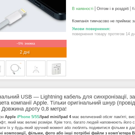
В наявності
Оптом і в роздріб
К
Компанія тимчасово не приймає 
повернення товару протягом 14 д
–5%
2 дні
нальний USB — Lightning кабель для синхронізації, 
ета компанії Apple. Тільки оригінальний шнур (провід
! Довжина дроту 0,8 метра!
он
Apple
iPhone 5/5S
/Ipad mini/Ipad 4
має величезний обсяг пам'яті, вис
офт, який має великі розміри. Крім того, багато людей наповнюють його
ати їх у будь-який зручний момент або люблять подивитися фільми в дал
і композиції, фільми, фото або інші потрібні файли з комп'ютера 