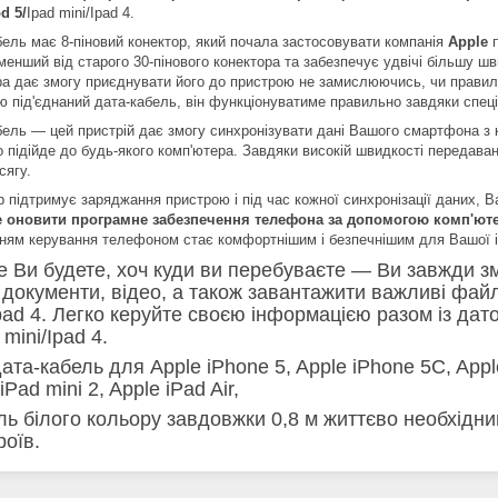
d 5/
Ipad mini/Ipad 4.
бель має 8-піновий конектор, який почала застосовувати компанія
Apple
п
енший від старого 30-пінового конектора та забезпечує удвічі більшу шв
ра дає змогу приєднувати його до пристрою не замислюючись, чи правил
ю під'єднаний дата-кабель, він функціонуватиме правильно завдяки спеці
бель — цей пристрій дає змогу синхронізувати дані Вашого смартфона з
о підійде до будь-якого комп'ютера. Завдяки високій швидкості передав
сягу.
р підтримує заряджання пристрою і під час кожної синхронізації даних, 
 оновити програмне забезпечення телефона за допомогою комп'юте
ням керування телефоном стає комфортнішим і безпечнішим для Вашої і
е Ви будете, хоч куди ви перебуваєте — Ви завжди з
 документи, відео, а також завантажити важливі фай
Ipad 4. Легко керуйте своєю інформацією разом із д
 mini/Ipad 4.
та-кабель для Apple iPhone 5, Apple iPhone 5C, Apple 
iPad mini 2, Apple iPad Air,
ель білого кольору завдовжки 0,8 м життєво необхідн
роїв.