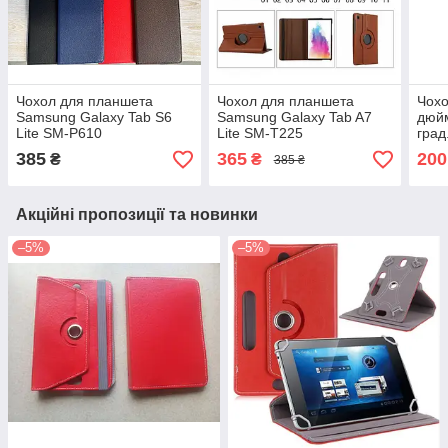
Чохол для планшета
Чохол для планшета
Чохо
Samsung Galaxy Tab S6
Samsung Galaxy Tab A7
дюйм
Lite SM-P610
Lite SM-T225
град
385
365
200
₴
₴
385 ₴
Акційні пропозиції та новинки
–5%
–5%