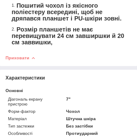
Пошитий чохол із якісного
поліестеру всередині, щоб не
дряпався планшет і PU-шкіри зовні.
Розмір планшетів не має
перевищувати 24 см завширшки й 20
см заввишки,
Приховати
Характеристики
Основні
Діагональ екрану
7"
пристрою
Форм-фактор
Чохол
Матеріал
Штучна шкіра
Тип застежки
Без застібки
Особливості
Протиударний