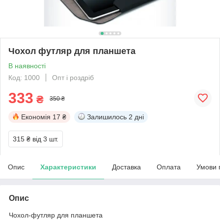
Чохол футляр для планшета
В наявності
Код: 1000
Опт і роздріб
333
₴
350 ₴
Економія
17 ₴
Залишилось
2 дні
315 ₴
від 3 шт.
Опис
Характеристики
Доставка
Оплата
Умови 
Опис
Чохол-футляр для планшета