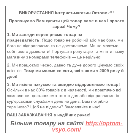
ВИКОРИСТАННЯ інтернет-магазин Оптовик!!!
Пропонуємо Вам купити цей товар саме в нас і просто
зараз! Чому?
1. Ми завжди перевіряємо товар на
працездатність.
Якщо товар не робочий або має брак, ми
його не відправляємо та не доставляємо. Ми не можемо
собі такого дозволити! Портувати репутацію та міняти назву
магазину з номерами телефонів — це нецільно!
2.
Ми працюємо чесно, давно та дуже дорого цінуємо своїх
клієнтів.
Тому ми маємо клієнти, які з нами з 2009 року й
досі!
3. Ми якісно пакуємо та швидко відправляємо товар!
Оскільки в нас 80% товарів є в наявності, ми практично всі
замовлення доставляємо того ж дня або відправляємо їх
кур'єрськими службами день на день. Вам потрібно
терміново? Щоб не підвели? Замовляйте в нас!
ВАШ ЗАКАЗКАВАННЯ в надійних руках!
Більше товару на сайті
http://optom-
vsyo.com/