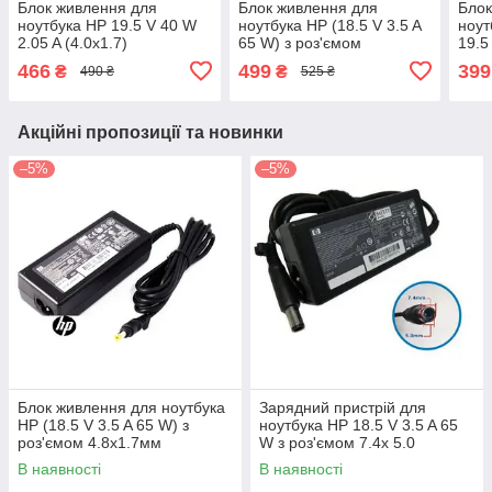
Блок живлення для
Блок живлення для
Блок
ноутбука HP 19.5 V 40 W
ноутбука HP (18.5 V 3.5 A
ноут
2.05 A (4.0x1.7)
65 W) з роз'ємом
19.5
4.8х1.7мм
(4.5
466
499
399
₴
₴
490 ₴
525 ₴
Акційні пропозиції та новинки
–5%
–5%
Блок живлення для ноутбука
Зарядний пристрій для
HP (18.5 V 3.5 A 65 W) з
ноутбука HP 18.5 V 3.5 A 65
роз'ємом 4.8х1.7мм
W з роз'ємом 7.4х 5.0
В наявності
В наявності