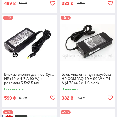
499
333
₴
₴
525 ₴
350 ₴
–5%
–5%
Блок живлення для ноутбука
Блок живлення для ноутбука
HP (19 V 4.7 А 90 W) з
HP COMPAQ 19 V 90 W 4.74
роз'ємом 5.5х2.5 мм
A (4.75+4.2)* 1.6 black
subwarhead
В наявності
В наявності
599
382
₴
₴
630 ₴
403 ₴
–5%
–5%