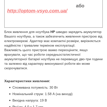
або
http://optom-vsyo.com.ua/
Блок живлення для ноутбука
HP
швидко зарядить акумулятор
Вашого ноутбука, а також забезпечить живлення пристрою від
електромережі. Адаптер має компактні розміри, вирізняється
надійністю і тривалим терміном експлуатації.
Важливість цього пристрою важко переоцінити, якщо
врахувати, що час роботи середньостатистичної
акумуляторної батареї ноутбука не перевищує дво-три години
та залежно від характеру виконуваної роботи він може
скорочуватися.
Характеристики живлення:
Споживана потужність: 30 Вт
Номінальний струм: 1.58 А (на виході)
Вихідна напруга: 19 В
Роз'єм: 4.0 x 1.7 мм