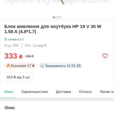
Блок живлення для ноутбука HP 19 V 30 W
1.58 A (4.8*1.7)
В наявності
Код: 094
Опт і роздріб
333
₴
350 ₴
Економія
17 ₴
Залишилось
11:51:30
263 ₴
від 3 шт.
Опис
Характеристики
Доставка
Оплата
Умови п
Опис