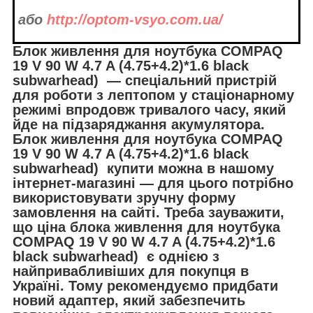
або
http://optom-vsyo.com.ua/
Блок живлення для ноутбука COMPAQ
19 V 90 W 4.7 A (4.75+4.2)*1.6 black
subwarhead) — спеціальний пристрій
для роботи з лептопом у стаціонарному
режимі впродовж тривалого часу, який
йде на підзаряджання акумулятора.
Блок живлення для ноутбука COMPAQ
19 V 90 W 4.7 A (4.75+4.2)*1.6 black
subwarhead) купити можна в нашому
інтернет-магазині — для цього потрібно
використовувати зручну форму
замовлення на сайті. Треба зауважити,
що ціна блока живлення для ноутбука
COMPAQ 19 V 90 W 4.7 A (4.75+4.2)*1.6
black subwarhead) є однією з
найпривабливіших для покупця в
Україні. Тому рекомендуємо придбати
новий адаптер, який забезпечить