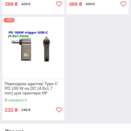
399
466
₴
₴
420 ₴
490 ₴
–5%
Перехідник адаптер Type-C
PD 100 W на DC (4.8x1.7
mm) для принтера HP
DeskJet
В наявності
232
₴
245 ₴