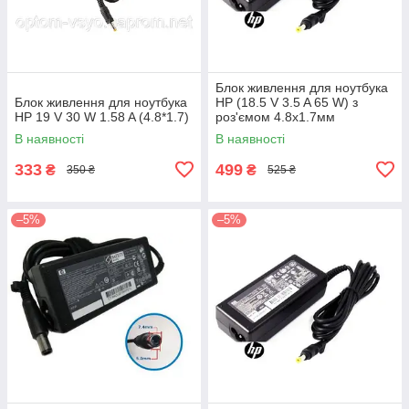
Блок живлення для ноутбука
Блок живлення для ноутбука
HP (18.5 V 3.5 A 65 W) з
HP 19 V 30 W 1.58 A (4.8*1.7)
роз'ємом 4.8х1.7мм
В наявності
В наявності
333
499
₴
₴
350 ₴
525 ₴
–5%
–5%