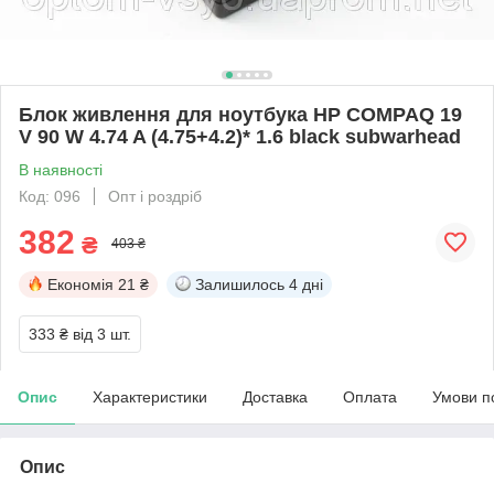
Блок живлення для ноутбука HP COMPAQ 19
V 90 W 4.74 A (4.75+4.2)* 1.6 black subwarhead
В наявності
Код: 096
Опт і роздріб
382
₴
403 ₴
Економія
21 ₴
Залишилось
4 дні
333 ₴
від 3 шт.
Опис
Характеристики
Доставка
Оплата
Умови п
Опис