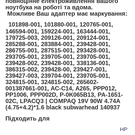
повноцінне електроживлення вашого
ноутбука на роботі та вдома.
Можливе Ваш адаптер має маркування:
101898-001, 101880-001, 120765-001,
146594-001, 159224-001, 163444-001,
179725-003, 209126-001, 209124-001,
285288-001, 283884-001, 239428-001,
286755-001, 287515-001, 293428-001,
293705-001, 239705-001, 239705-001,
239428-002, 239428-001, 338136-001,
386315-002, 239428-00, 239427-001,
239427-003, 239704-001, 239705-001,
324815-001, 324815-002, 265602-
001387661-001, AC-C14, A265, PPP012,
PP1006, PPP002D, P-0K065B13, PA-1651-
02C, LPACQ3 | COMPAQ 19V 90W 4.74A
(4.75+4.2)*1.6 black subwarhead 140937
Підходить для
HP