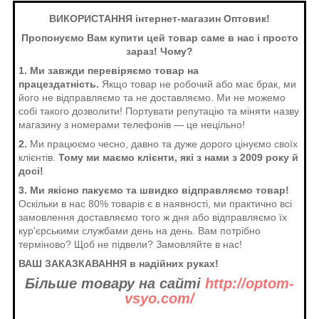
ВИКОРИСТАННЯ інтернет-магазин Оптовик!
Пропонуємо Вам купити цей товар саме в нас і просто
зараз! Чому?
1. Ми завжди перевіряємо товар на
працездатність.
Якщо товар не робочий або має брак, ми
його не відправляємо та не доставляємо. Ми не можемо
собі такого дозволити! Портувати репутацію та міняти назву
магазину з номерами телефонів — це нецільно!
2.
Ми працюємо чесно, давно та дуже дорого цінуємо своїх
клієнтів.
Тому ми маємо клієнти, які з нами з 2009 року й
досі!
3. Ми якісно пакуємо та швидко відправляємо товар!
Оскільки в нас 80% товарів є в наявності, ми практично всі
замовлення доставляємо того ж дня або відправляємо їх
кур'єрськими службами день на день. Вам потрібно
терміново? Щоб не підвели? Замовляйте в нас!
ВАШ ЗАКАЗКАВАННЯ в надійних руках!
Більше товару на сайті
http://optom-
vsyo.com/