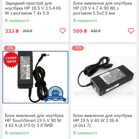
Зарядний пристрій для
Блок живлення для ноутбука
ноутбука HP 18.5 V 3.5 A 65
HP (19 V 4.7 А 90 W) з
W з роз'ємом 7.4х 5.0
роз'ємом 5.5х2.5 мм
В наявності
В наявності
333
599
₴
₴
350 ₴
630 ₴
–5%
–5%
Блок живлення для ноутбука
Блок живлення для ноутбука
HP TouchSmart 19.5 V 90 W
HP 19.5 V 40 W 2.05 A
4.62 A (4.5*3.0) З ІГЛИЙ
(4.0x1.7)
В наявності
В наявності