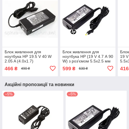
Блок живлення для
Блок живлення для
Бло
ноутбука HP 19.5 V 40 W
ноутбука HP (19 V 4.7 А 90
19 V
2.05 A (4.0x1.7)
W) з роз'ємом 5.5х2.5 мм
5.5х
466
599
416
₴
₴
490 ₴
630 ₴
Акційні пропозиції та новинки
–5%
–5%