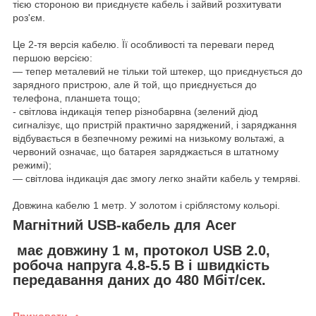
тією стороною ви приєднуєте кабель і зайвий розхитувати
роз'єм.
Це 2-тя версія кабелю. Її особливості та переваги перед
першою версією:
— тепер металевий не тільки той штекер, що приєднується до
зарядного пристрою, але й той, що приєднується до
телефона, планшета тощо;
- світлова індикація тепер різнобарвна (зелений діод
сигналізує, що пристрій практично заряджений, і заряджання
відбувається в безпечному режимі на низькому вольтажі, а
червоний означає, що батарея заряджається в штатному
режимі);
— світлова індикація дає змогу легко знайти кабель у темряві.
Довжина кабелю 1 метр. У золотом і сріблястому кольорі.
Магнітний USB-кабель для Acer
має довжину 1 м, протокол USB 2.0,
робоча напруга 4.8-5.5 В і швидкість
передавання даних до 480 Мбіт/сек.