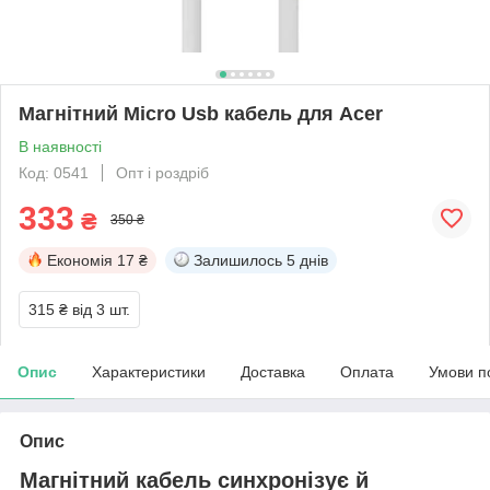
Магнітний Micro Usb кабель для Acer
В наявності
Код: 0541
Опт і роздріб
333
₴
350 ₴
Економія
17 ₴
Залишилось
5 днів
315 ₴
від 3 шт.
Опис
Характеристики
Доставка
Оплата
Умови п
Опис
Магнітний кабель синхронізує й