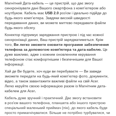
Магнітний Дата-кабель — це пристрій, що дає змогу
синхронізувати дані Вашого смартфона з комп'ютером або
ноутбуком. Кабель має
USB 2.0
роз'єм і ідеально підійде до
будь-якого комп'ютера. Завдяки високій швидкості
передавання даних, ви можете миттєво передавати файли
будь-якого обсягу.
Конектор підтримує заряджання пристрою і під час кожної
синхронізації даних, Ваш пристрій заряджатиметься. Крім
того,
Ви легко зможете оновити програмне забезпечення
телефона за допомогою комп'ютера та дата-кабелю.
Це
дуже важливо, адже з кожним оновленням керування
телефоном стає комфортнішим і безпечнішим для Вашої
інформації.
Хай де Ви будете, хоч куди ви перебуваєте — Ви завжди
зможете передати на будь-який комп'ютер фото, документи,
відео, а також завантажити важливі файли на свій Acer.
Легко керуйте своєю інформацією разом із Магнітним дата-
кабелем для Acer
.
Кабель дуже зручний і практичний. Дає змогу встановити
в роз'єм вашого телефона, планшета або іншого пристрою
спеціальний маленький приймач (пін), до якого кабель буде
просто примагнічуватися. Більше не потрібно турбуватися, чи