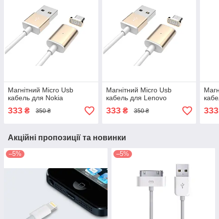
Магнітний Micro Usb
Магнітний Micro Usb
Магн
кабель для Nokia
кабель для Lenovo
кабе
333
333
333
₴
₴
350 ₴
350 ₴
Акційні пропозиції та новинки
–5%
–5%