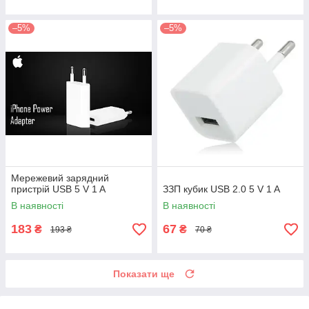
–5%
–5%
Мережевий зарядний
пристрій USB 5 V 1 A
ЗЗП кубик USB 2.0 5 V 1 A
В наявності
В наявності
183
67
₴
₴
193 ₴
70 ₴
Показати ще