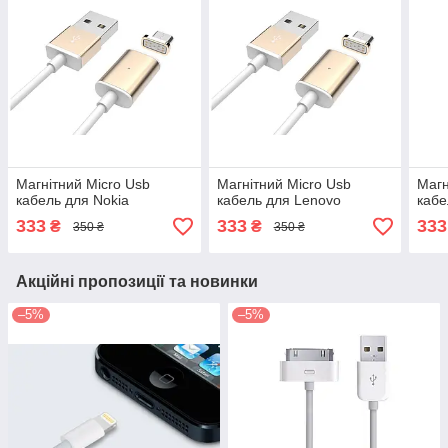
Магнітний Micro Usb
Магнітний Micro Usb
Магн
кабель для Nokia
кабель для Lenovo
кабе
333
333
333
₴
₴
350 ₴
350 ₴
Акційні пропозиції та новинки
–5%
–5%