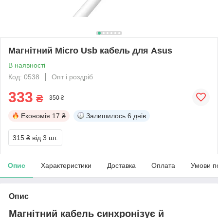
Магнітний Micro Usb кабель для Asus
В наявності
Код: 0538
Опт і роздріб
333
₴
350 ₴
Економія
17 ₴
Залишилось
6 днів
315 ₴
від 3 шт.
Опис
Характеристики
Доставка
Оплата
Умови п
Опис
Магнітний кабель синхронізує й