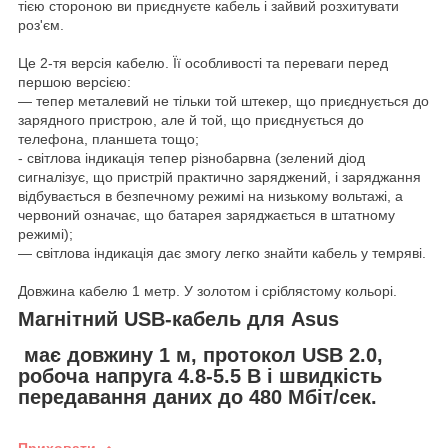
тією стороною ви приєднуєте кабель і зайвий розхитувати
роз'єм.
Це 2-тя версія кабелю. Її особливості та переваги перед
першою версією:
— тепер металевий не тільки той штекер, що приєднується до
зарядного пристрою, але й той, що приєднується до
телефона, планшета тощо;
- світлова індикація тепер різнобарвна (зелений діод
сигналізує, що пристрій практично заряджений, і заряджання
відбувається в безпечному режимі на низькому вольтажі, а
червоний означає, що батарея заряджається в штатному
режимі);
— світлова індикація дає змогу легко знайти кабель у темряві.
Довжина кабелю 1 метр. У золотом і сріблястому кольорі.
Магнітний USB-кабель для Asus
має довжину 1 м, протокол USB 2.0,
робоча напруга 4.8-5.5 В і швидкість
передавання даних до 480 Мбіт/сек.