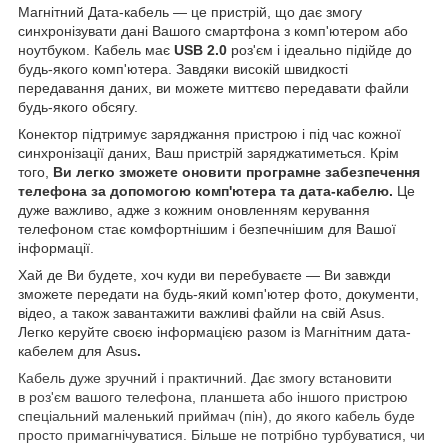
Магнітний Дата-кабель — це пристрій, що дає змогу
синхронізувати дані Вашого смартфона з комп'ютером або
ноутбуком. Кабель має
USB 2.0
роз'єм і ідеально підійде до
будь-якого комп'ютера. Завдяки високій швидкості
передавання даних, ви можете миттєво передавати файли
будь-якого обсягу.
Конектор підтримує заряджання пристрою і під час кожної
синхронізації даних, Ваш пристрій заряджатиметься. Крім
того,
Ви легко зможете оновити програмне забезпечення
телефона за допомогою комп'ютера та дата-кабелю.
Це
дуже важливо, адже з кожним оновленням керування
телефоном стає комфортнішим і безпечнішим для Вашої
інформації.
Хай де Ви будете, хоч куди ви перебуваєте — Ви завжди
зможете передати на будь-який комп'ютер фото, документи,
відео, а також завантажити важливі файли на свій Asus.
Легко керуйте своєю інформацією разом із Магнітним дата-
кабелем для Asus
.
Кабель дуже зручний і практичний. Дає змогу встановити
в роз'єм вашого телефона, планшета або іншого пристрою
спеціальний маленький приймач (пін), до якого кабель буде
просто примагнічуватися. Більше не потрібно турбуватися, чи