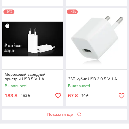
–5%
–5%
Мережевий зарядний
пристрій USB 5 V 1 A
ЗЗП кубик USB 2.0 5 V 1 A
В наявності
В наявності
183
67
₴
₴
193 ₴
70 ₴
Показати ще