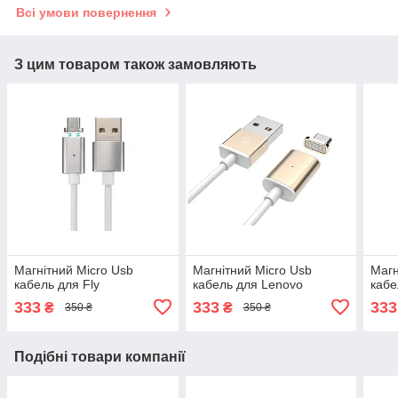
Всі умови повернення
З цим товаром також замовляють
Магнітний Micro Usb
Магнітний Micro Usb
Магн
кабель для Fly
кабель для Lenovo
кабе
333
333
333
₴
₴
350 ₴
350 ₴
Подібні товари компанії