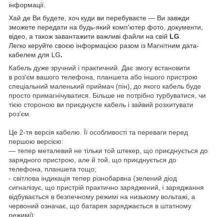
інформації.
Хай де Ви будете, хоч куди ви перебуваєте — Ви завжди
зможете передати на будь-який комп'ютер фото, документи,
відео, а також завантажити важливі файли на свій
LG
.
Легко керуйте своєю інформацією разом із Магнітним дата-
кабелем для LG
.
Кабель дуже зручний і практичний. Дає змогу встановити
в роз'єм вашого телефона, планшета або іншого пристрою
спеціальний маленький приймач (пін), до якого кабель буде
просто примагнічуватися. Більше не потрібно турбуватися, чи
тією стороною ви приєднуєте кабель і зайвий розхитувати
роз'єм.
Це 2-тя версія кабелю. Її особливості та переваги перед
першою версією:
— тепер металевий не тільки той штекер, що приєднується до
зарядного пристрою, але й той, що приєднується до
телефона, планшета тощо;
- світлова індикація тепер різнобарвна (зелений діод
сигналізує, що пристрій практично заряджений, і заряджання
відбувається в безпечному режимі на низькому вольтажі, а
червоний означає, що батарея заряджається в штатному
режимі);