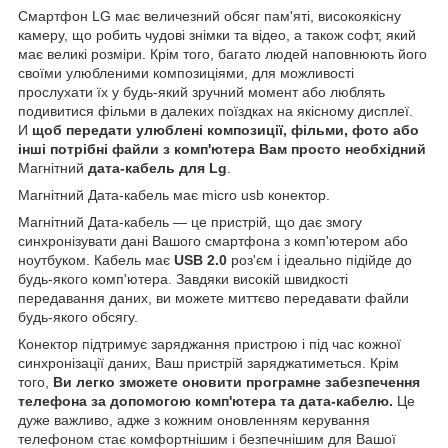
Смартфон LG
має величезний обсяг пам'яті, високоякісну
камеру, що робить чудові знімки та відео, а також софт, який
має великі розміри. Крім того, багато людей наповнюють його
своїми улюбленими композиціями, для можливості
прослухати їх у будь-який зручний момент або люблять
подивитися фільми в далеких поїздках на якісному дисплеї.
И
щоб передати улюблені композиції, фільми, фото або
інші потрібні файли з комп'ютера Вам просто необхідний
Магнітний
дата-кабель для Lg
.
Магнітний Дата-кабель має micro usb конектор.
Магнітний Дата-кабель — це пристрій, що дає змогу
синхронізувати дані Вашого смартфона з комп'ютером або
ноутбуком. Кабель має
USB 2.0
роз'єм і ідеально підійде до
будь-якого комп'ютера. Завдяки високій швидкості
передавання даних, ви можете миттєво передавати файли
будь-якого обсягу.
Конектор підтримує заряджання пристрою і під час кожної
синхронізації даних, Ваш пристрій заряджатиметься. Крім
того,
Ви легко зможете оновити програмне забезпечення
телефона за допомогою комп'ютера та дата-кабелю.
Це
дуже важливо, адже з кожним оновленням керування
телефоном стає комфортнішим і безпечнішим для Вашої