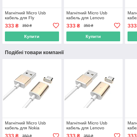
Магнітний Micro Usb
Магнітний Micro Usb
Магн
кабель для Fly
кабель для Lenovo
кабе
333
333
333
₴
₴
350 ₴
350 ₴
Купити
Купити
Подібні товари компанії
Магнітний Micro Usb
Магнітний Micro Usb
Магн
кабель для Nokia
кабель для Lenovo
кабе
333
333
333
₴
₴
350 ₴
350 ₴