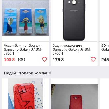
Чехол Summer Sea для
Задня кришка для
3D ч
Samsung Galaxy J7 SM-
Samsung Galaxy J7 SM-
Gala
J700H
J700H
100
175
245
₴
₴
105 ₴
Подібні товари компанії