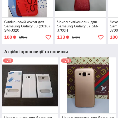
Силіконовий чохол для
Чохол силіконовий для
Чех
Samsung Galaxy J3 (2016)
Samsung Galaxy J7 SM-
Sams
SM-J320
J700H
J70
100
133
100
₴
₴
105 ₴
140 ₴
Акційні пропозиції та новинки
–5%
–5%
Чехол книжка для Samsung
Чехол накладка для Samsung