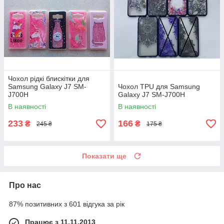
Чохол рідкі блискітки для
Samsung Galaxy J7 SM-
Чохол TPU для Samsung
J700H
Galaxy J7 SM-J700H
В наявності
В наявності
233
166
₴
₴
245 ₴
175 ₴
Показати ще
Про нас
87% позитивних з 601 відгука за рік
Працює з 11.11.2013