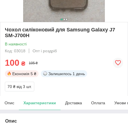
Чохол силіконовий для Samsung Galaxy J7
SM-J700H
В наявності
Код: 03018
Опт і роздріб
100
₴
105 ₴
Економія
5 ₴
Залишилось
1 день
70 ₴
від 3 шт.
Опис
Характеристики
Доставка
Оплата
Умови 
Опис