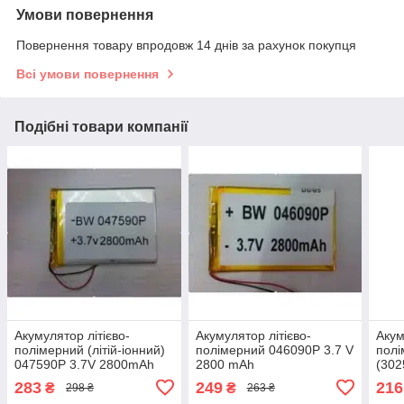
Умови повернення
Повернення товару впродовж 14 днів за рахунок покупця
Всі умови повернення
Подібні товари компанії
Акумулятор літієво-
Акумулятор літієво-
Акум
полімерний (літій-іонний)
полімерний 046090P 3.7 V
полі
047590P 3.7V 2800mAh
2800 mAh
(302
283
249
216
₴
₴
298 ₴
263 ₴