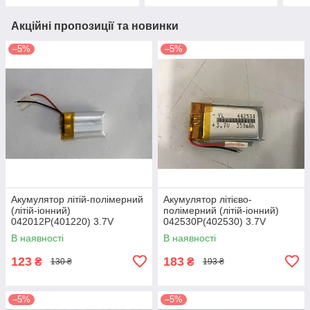
Акційні пропозиції та новинки
–5%
–5%
Акумулятор літій-полімерний
Акумулятор літієво-
(літій-іонний)
полімерний (літій-іонний)
042012P(401220) 3.7V
042530P(402530) 3.7V
150mAh
350mAh
В наявності
В наявності
123
183
₴
₴
130 ₴
193 ₴
–5%
–5%