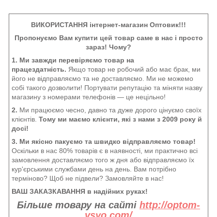
ВИКОРИСТАННЯ інтернет-магазин Оптовик!!!
Пропонуємо Вам купити цей товар саме в нас і просто
зараз! Чому?
1. Ми завжди перевіряємо товар на
працездатність.
Якщо товар не робочий або має брак, ми
його не відправляємо та не доставляємо. Ми не можемо
собі такого дозволити! Портувати репутацію та міняти назву
магазину з номерами телефонів — це нецільно!
2.
Ми працюємо чесно, давно та дуже дорого цінуємо своїх
клієнтів.
Тому ми маємо клієнти, які з нами з 2009 року й
досі!
3. Ми якісно пакуємо та швидко відправляємо товар!
Оскільки в нас 80% товарів є в наявності, ми практично всі
замовлення доставляємо того ж дня або відправляємо їх
кур'єрськими службами день на день. Вам потрібно
терміново? Щоб не підвели? Замовляйте в нас!
ВАШ ЗАКАЗКАВАННЯ в надійних руках!
Більше товару на сайті
http://optom-
vsyo.com/