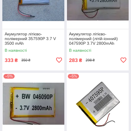
Акумулятор літієво-
Акумулятор літієво-
полімерний 357590P 3.7 V
полімерний (літій-іонний)
3500 mAh
047590P 3.7V 2800mAh
В наявності
В наявності
333
283
₴
₴
350 ₴
298 ₴
–5%
–5%