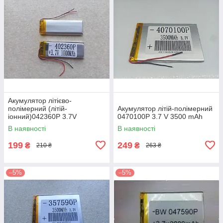
Акумулятор літієво-
полімерний (літій-
Акумулятор літій-полімерний
іонний)042360P 3.7V
0470100P 3.7 V 3500 mAh
1000mAh
В наявності
В наявності
199
249
₴
₴
210 ₴
263 ₴
–5%
–5%