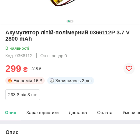
Акумулятор літій-полімерний 0366112P 3.7 V
2800 mAh
В наявності
Код: 0366112
Опт і роздріб
299
₴
315 ₴
Економія
16 ₴
Залишилось
2 дні
263 ₴
від 3 шт.
Опис
Характеристики
Доставка
Оплата
Умови п
Опис