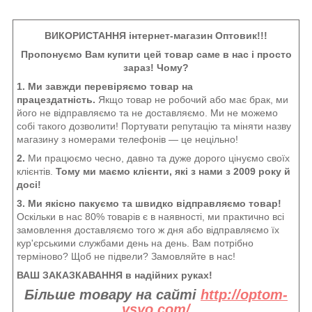
ВИКОРИСТАННЯ інтернет-магазин Оптовик!!!
Пропонуємо Вам купити цей товар саме в нас і просто
зараз! Чому?
1. Ми завжди перевіряємо товар на
працездатність.
Якщо товар не робочий або має брак, ми
його не відправляємо та не доставляємо. Ми не можемо
собі такого дозволити! Портувати репутацію та міняти назву
магазину з номерами телефонів — це нецільно!
2.
Ми працюємо чесно, давно та дуже дорого цінуємо своїх
клієнтів.
Тому ми маємо клієнти, які з нами з 2009 року й
досі!
3. Ми якісно пакуємо та швидко відправляємо товар!
Оскільки в нас 80% товарів є в наявності, ми практично всі
замовлення доставляємо того ж дня або відправляємо їх
кур'єрськими службами день на день. Вам потрібно
терміново? Щоб не підвели? Замовляйте в нас!
ВАШ ЗАКАЗКАВАННЯ в надійних руках!
Більше товару на сайті
http://optom-
vsyo.com/