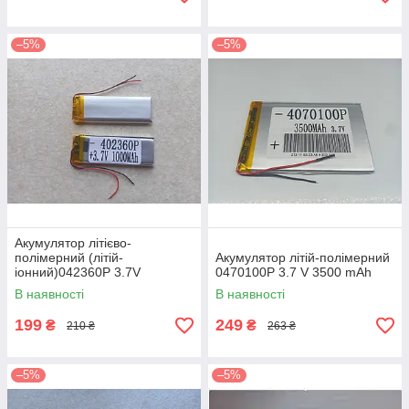
–5%
–5%
Акумулятор літієво-
полімерний (літій-
Акумулятор літій-полімерний
іонний)042360P 3.7V
0470100P 3.7 V 3500 mAh
1000mAh
В наявності
В наявності
199
249
₴
₴
210 ₴
263 ₴
–5%
–5%