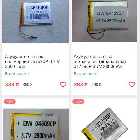
Акумулятор літієво-
Акумулятор літієво-
полімерний 357590P 3.7 V
полімерний (літій-іонний)
3500 mAh
047590P 3.7V 2800mAh
В наявності
В наявності
333
283
₴
₴
350 ₴
298 ₴
–5%
–5%