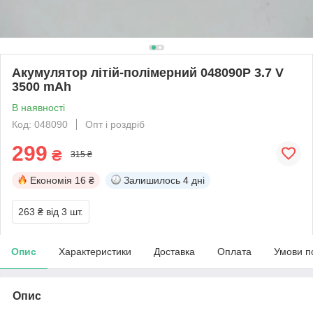
Акумулятор літій-полімерний 048090P 3.7 V
3500 mAh
В наявності
Код: 048090
Опт і роздріб
299
₴
315 ₴
Економія
16 ₴
Залишилось
4 дні
263 ₴
від 3 шт.
Опис
Характеристики
Доставка
Оплата
Умови п
Опис