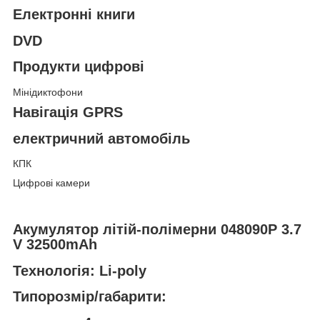
Електронні книги
DVD
Продукти цифрові
Мінідиктофони
Навігація GPRS
електричний автомобіль
КПК
Цифрові камери
Акумулятор літій-полімерни 048090P 3.7
V 32500mAh
Технологія: Li-poly
Типорозмір/габарити: