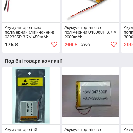
Акумулятор літієво-
Акумулятор літієво-
Акум
полімерний (літій-іонний)
полімерний 046080P 3.7 V
полі
032365P 3.7V 450mAh
2600mAh
300
175
266
299
₴
₴
280 ₴
Подібні товари компанії
Акумулятор літій-
Акумулятор літієво-
Акум