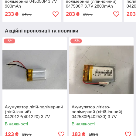
полімерний 045050P 3.7V
полімерний (літій-іонний)
полі
900mAh
047590P 3.7V 2800mAh
0420
450
233
283
203
₴
₴
245 ₴
298 ₴
Акційні пропозиції та новинки
–5%
–5%
Акумулятор літій-полімерний
Акумулятор літієво-
(літій-іонний)
полімерний (літій-іонний)
042012P(401220) 3.7V
042530P(402530) 3.7V
150mAh
350mAh
В наявності
В наявності
123
183
₴
₴
130 ₴
193 ₴